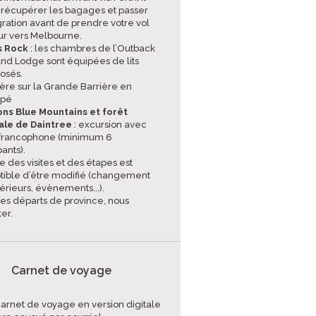
 récupérer les bagages et passer
gration avant de prendre votre vol
eur vers Melbourne.
s Rock
: les chambres de l’Outback
and Lodge sont équipées de lits
osés.
ière sur la Grande Barrière en
upé
ons Blue Mountains et
forêt
ale de Daintree
: excursion avec
francophone (minimum 6
pants).
re des visites et des étapes est
tible d’être modifié (changement
térieurs, évènements...).
 les départs de province, nous
er.
Carnet de voyage
carnet de voyage en version digitale