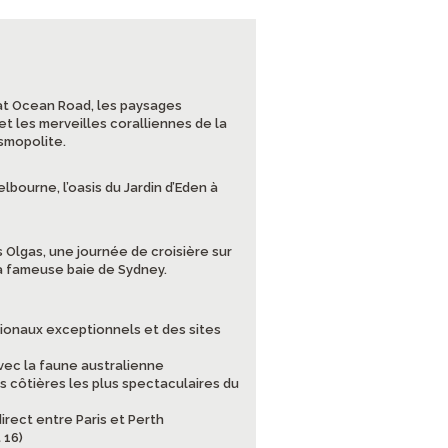
eat Ocean Road, les paysages
t les merveilles coralliennes de la
smopolite.
lbourne, l’oasis du Jardin d’Eden à
s Olgas, une journée de croisière sur
la fameuse baie de Sydney.
ionaux exceptionnels et des sites
ec la faune australienne
es côtières les plus spectaculaires du
irect entre Paris et Perth
 16)