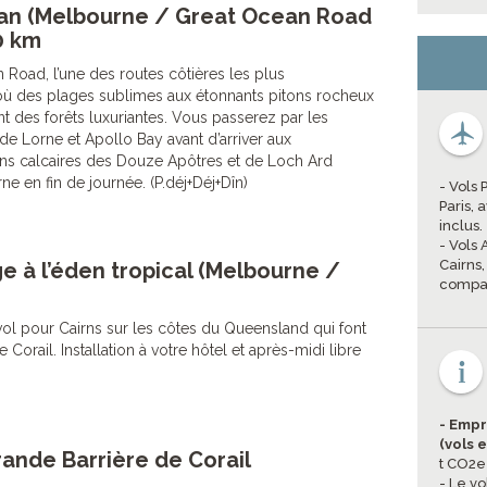
éan (Melbourne / Great Ocean Road
0 km
 Road, l’une des routes côtières les plus
ù des plages sublimes aux étonnants pitons rocheux
nt des forêts luxuriantes. Vous passerez par les
de Lorne et Apollo Bay avant d’arriver aux
ns calcaires des Douze Apôtres et de Loch Ard
e en fin de journée. (P.déj+Déj+Dîn)
- Vols 
Paris,
inclus.
- Vols
Cairns,
e à l’éden tropical (Melbourne /
compag
nvol pour Cairns sur les côtes du Queensland qui font
 Corail. Installation à votre hôtel et après-midi libre
- Empr
(vols 
Grande Barrière de Corail
t CO2e
- Le vo