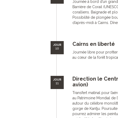
Journée à bord d’un gran
Barrière de Corail (UNESCO
coralliens. Baignade et pl
Possibilité de plongée bout
d’après-midi à Cairns. Dîner
Cairns en liberté
JOUR
10
Journée libre pour profiter
au cœur de la forêt tropica
Direction le Cent
JOUR
11
avion)
Transfert matinal pour l’aé
au Patrimoine Mondial de l
autour du célèbre monolit
gorge de Kantju. Poursuite
pourrez admirer les peintu