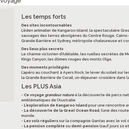
e voyage
Les temps forts
Des sites incontournables
L’éden animalier de Kangaroo Island, la spectaculaire Gr
sauvages des terres aborigènes du Centre Rouge, Cairns e
Grande Barrière et Sydney, métropole chaleureuse et co
Des lieux plus secrets
Le charme victorien d’Adélaïde, les ruelles secrètes de Me
Kings Canyon, les dômes rouges des monts Olga.
Des moments privilégiés
L’apéro au couchant à Ayers Rock, le lever du soleil sur le
la Grande Barrière de Corail, un déjeuner-croisière dans 
Les PLUS Asia
- Ce voyage
grandeur nature
à la découverte de parcs nat
emblématiques de l’Australie
- L’exploration de Kangaroo Island
pour une rencontre av
- La découverte de la Great Ocean Road
, l’une des rout
monde.
- Les vols réguliers
sur la compagnie Qantas avec le vol d
- La pension complète
ou
demi-pension
(sauf jours 10 et