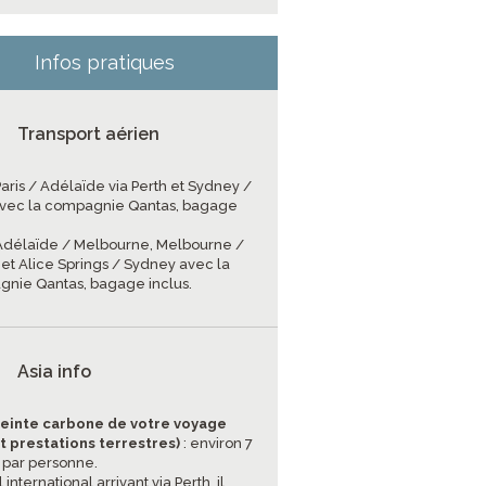
Infos pratiques
Transport aérien
Paris / Adélaïde via Perth et Sydney /
 avec la compagnie Qantas, bagage
 Adélaïde / Melbourne, Melbourne /
 et Alice Springs / Sydney avec la
nie Qantas, bagage inclus.
Asia info
einte carbone de votre voyage
et prestations terrestres)
: environ 7
 par personne.
l international arrivant via Perth, il