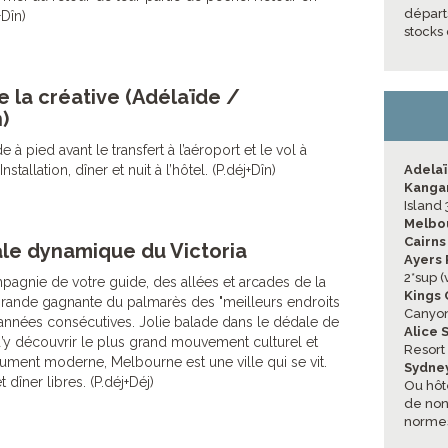
départ
+Dîn)
stocks 
 la créative (Adélaïde /
)
e à pied avant le transfert à l’aéroport et le vol à
tallation, dîner et nuit à l’hôtel. (P.déj+Dîn)
Adela
Kangar
Island 
Melbo
Cairns
ale dynamique du Victoria
Ayers
2*sup (
agnie de votre guide, des allées et arcades de la
Kings
rande gagnante du palmarès des "meilleurs endroits
Canyon
 années consécutives. Jolie balade dans le dédale de
Alice 
d’y découvrir le plus grand mouvement culturel et
Resort 
olument moderne, Melbourne est une ville qui se vit.
Sydne
dîner libres. (P.déj+Déj)
Ou hôt
de non-
normes