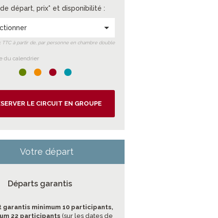
de départ, prix* et disponibilité :
ctionner
ix TTC à partir de, par personne en chambre double
 du calendrier
SERVER LE CIRCUIT EN GROUPE
Votre départ
Départs garantis
 garantis minimum 10 participants,
m 22 participants
(sur les dates de