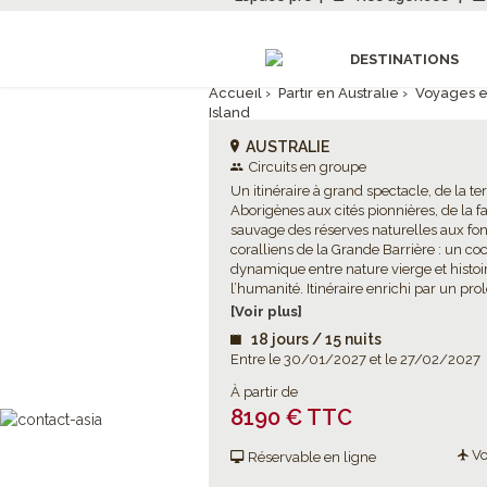
DESTINATIONS
Accueil
›
Partir en Australie
›
Voyages e
Island
AUSTRALIE
Circuits en groupe
Un itinéraire à grand spectacle, de la te
Aborigènes aux cités pionnières, de la 
sauvage des réserves naturelles aux fo
coralliens de la Grande Barrière : un coc
dynamique entre nature vierge et histoi
l’humanité. Itinéraire enrichi par un pro
la rencontre de la faune endémique
[Voir plus]
exceptionnelle de Kangaroo Island.
18 jours / 15 nuits
Entre le 30/01/2027 et le 27/02/2027
À partir de
8190 € TTC
Vo
Réservable en ligne