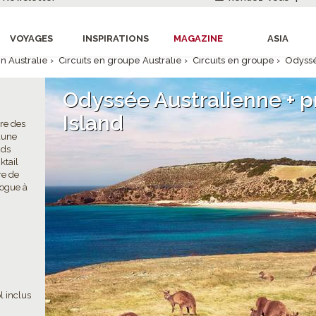
VOYAGES
INSPIRATIONS
MAGAZINE
ASIA
n Australie
›
Circuits en groupe Australie
›
Circuits en groupe
›
Odyssé
Odyssée Australienne + 
Island
rre des
faune
nds
ktail
re de
logue à
l inclus