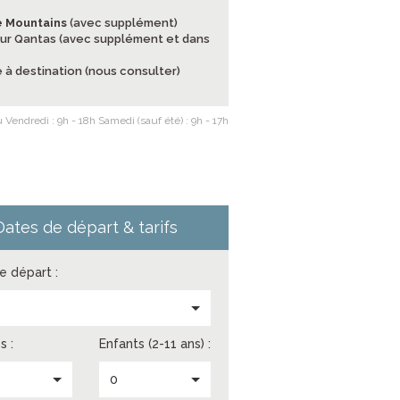
ue Mountains
(avec supplément)
ur Qantas (avec supplément et dans
 à destination (nous consulter)
 Vendredi : 9h - 18h Samedi (sauf été) : 9h - 17h
Dates de départ & tarifs
de départ :
s
s :
Enfants (2-11 ans) :
0