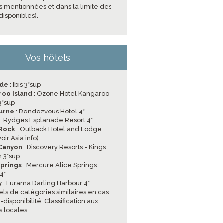
s mentionnées et dans la limite des
disponibles).
Vos hôtels
ïde
: Ibis 3*sup
oo Island
: Ozone Hotel Kangaroo
3*sup
urne
: Rendezvous Hotel 4*
: Rydges Esplanade Resort 4*
 Rock
: Outback Hotel and Lodge
voir Asia info)
 Canyon
: Discovery Resorts - Kings
 3*sup
Springs
: Mercure Alice Springs
4*
y
: Furama Darling Harbour 4*
els de catégories similaires en cas
disponibilité. Classification aux
 locales.