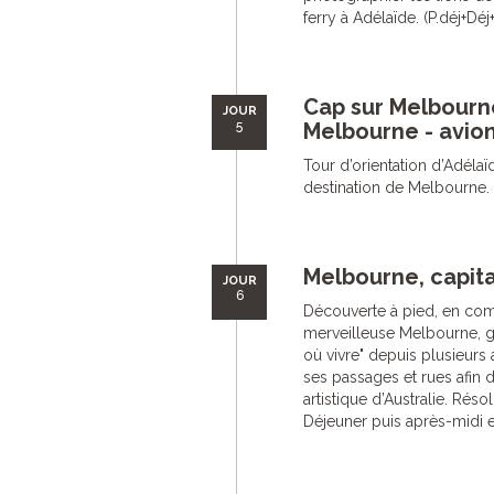
ferry à Adélaïde. (P.déj+Déj
Cap sur Melbourne
JOUR
5
Melbourne - avion
Tour d’orientation d’Adélaïd
destination de Melbourne. Ins
Melbourne, capit
JOUR
6
Découverte à pied, en comp
merveilleuse Melbourne, g
où vivre" depuis plusieurs
ses passages et rues afin 
artistique d’Australie. Rés
Déjeuner puis après-midi et 