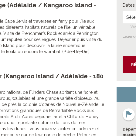
ge (Adélaïde / Kangaroo Island -
Dates 
Séle
e Cape Jervis et traversée en ferry pour l’île aux
différents habitats naturels de l’île, un véritable
* Pr
e. Visite de Frenchman’s Rock et arrêt à Pennington
Légende
urf réputée pour ses vagues. Déjeuner puis visite du
o Island pour découvrir la faune endémique
, le koala ou encore le wombat. (P.déj+Déj+Dîn)
RÉ
 (Kangaroo Island / Adélaïde - 180
rc national de Flinders Chase abritant une flore et
rous, wallabies et une grande variété d’oiseaux. Au
de près la colonie d’otaries de Nouvelle-Zélande, le
 formations granitiques de Remarkable Rocks aux
ral’s Arch. Après déjeuner, arrêt à Clifford’s Honey
ge d’une importante colonie de lions de mer
ans les dunes ; vous pourrez facilement admirer et
Départ
 mer au retour de leur partie de pêche. Retour en
maximu