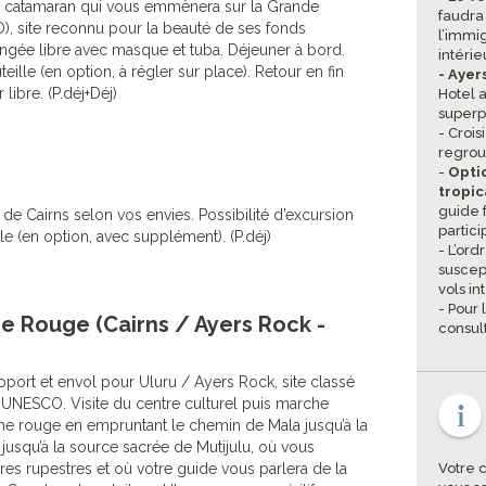
d catamaran qui vous emmènera sur la Grande
faudra
), site reconnu pour la beauté de ses fonds
l’immi
ongée libre avec masque et tuba. Déjeuner à bord.
intéri
eille (en option, à régler sur place). Retour en fin
- Ayer
 libre. (P.déj+Déj)
Hotel 
superp
- Crois
regro
-
Opti
tropic
guide 
 de Cairns selon vos envies. Possibilité d’excursion
partici
le (en option, avec supplément). (P.déj)
- L’ord
suscep
vols in
- Pour
re Rouge (Cairns / Ayers Rock -
consult
roport et envol pour Uluru / Ayers Rock, site classé
’UNESCO. Visite du centre culturel puis marche
he rouge en empruntant le chemin de Mala jusqu’à la
 jusqu’à la source sacrée de Mutijulu, où vous
res rupestres et où votre guide vous parlera de la
Votre 