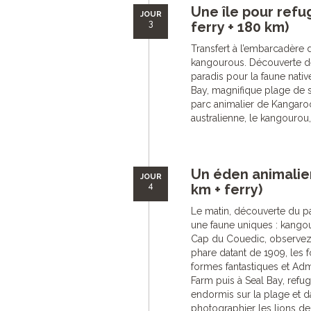
Une île pour refu
JOUR
3
ferry + 180 km)
Transfert à l’embarcadère d
kangourous. Découverte des 
paradis pour la faune nativ
Bay, magnifique plage de s
parc animalier de Kangaro
australienne, le kangourou
Un éden animalier
JOUR
4
km + ferry)
Le matin, découverte du pa
une faune uniques : kangou
Cap du Couedic, observez 
phare datant de 1909, les
formes fantastiques et Admi
Farm puis à Seal Bay, refu
endormis sur la plage et d
photographier les lions de