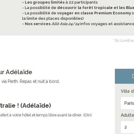
- Les groupes limités
à 22 participants
- La possibilité de
découvrir la forêt tropicale et les Bl
- La possibilité de
voyager en classe Premium Economy
s
la limite des places disponibles)
- Nos services
Allô Asia 24/24
infos voyages et assistance
* Du Lundi au
ur Adélaïde
via Perth. Repas et nuit à bord.
Ville 
Pari
ralie ! (Adélaïde)
sfert à votre hôtel et temps libre avant le dîner. (Dîn)
Adulte
2