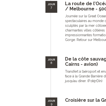
La route de l’Oc
JOUR
7
/ Melbourne - 50
Journée sur la Great Ocean
spectaculaires au monde o
sculptés par la mer côtoie
charmantes villes côtières 
impressionnantes formatio
Gorge. Retour sur Melbourn
De la côte sauvag
JOUR
8
Cairns - avion)
Transfert à l’aéroport et e
face à la Grande Barrière de
jusqu’au dîner. (P.déj+Dîn)
Croisière sur la 
JOUR
9