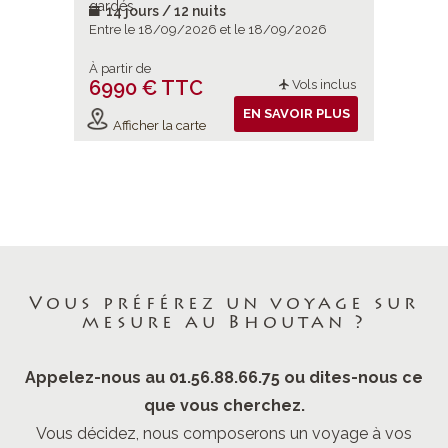
gardés.
gardés.
14 jours / 12 nuits
14 jou
/2026
Entre le 18/09/2026 et le 18/09/2026
Entre le
À partir de
À partir d
6990 € TTC
7190 
ols inclus
Vols inclus
IR PLUS
EN SAVOIR PLUS
Afficher la carte
Affiche
Vous préférez un voyage sur
mesure au Bhoutan ?
Appelez-nous au 01.56.88.66.75 ou dites-nous ce
que vous cherchez.
Vous décidez, nous composerons un voyage à vos