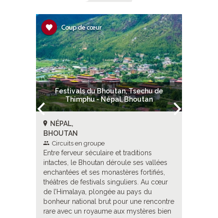
hu de
Festivals du Bhoutan, Tsechu de
Fest
tan
Thimphu - Népal, Bhoutan
Bu
NÉPAL,
NÉPAL
BHOUTAN
BHOUT
Circuits en groupe
Circui
ns
Entre ferveur séculaire et traditions
Entre fer
vallées
intactes, le Bhoutan déroule ses vallées
intactes,
tifiés,
enchantées et ses monastères fortifiés,
enchantée
 Au cœur
théâtres de festivals singuliers. Au cœur
théâtres 
du
de l’Himalaya, plongée au pays du
de l’Him
rencontre
bonheur national brut pour une rencontre
bonheur 
res bien
rare avec un royaume aux mystères bien
rare ave