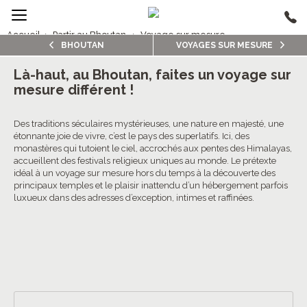
Accueil
›
Partir au Bhoutan
›
Voyage sur mesure
BHOUTAN
VOYAGES SUR MESURE
1/5
Voyages sur mesure Bhoutan
Là-haut, au Bhoutan, faites un voyage sur
mesure différent !
4.0/5 (2 avis clients)
Des traditions séculaires mystérieuses, une nature en majesté, une
étonnante joie de vivre, c’est le pays des superlatifs. Ici, des
monastères qui tutoient le ciel, accrochés aux pentes des Himalayas,
accueillent des festivals religieux uniques au monde. Le prétexte
idéal à un voyage sur mesure hors du temps à la découverte des
principaux temples et le plaisir inattendu d’un hébergement parfois
luxueux dans des adresses d’exception, intimes et raffinées.