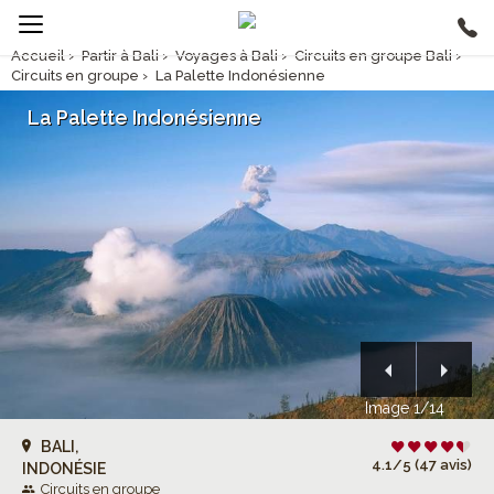
Accueil
›
Partir à Bali
›
Voyages à Bali
›
Circuits en groupe Bali
›
Circuits en groupe
›
La Palette Indonésienne
La Palette Indonésienne
Image 1/14
BALI,
4.1/5 (47 avis)
INDONÉSIE
Circuits en groupe