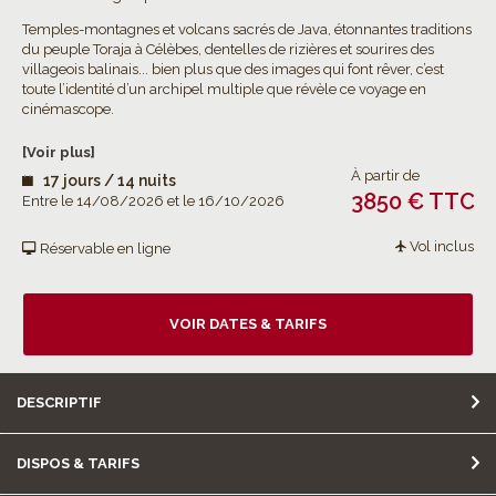
Temples-montagnes et volcans sacrés de Java, étonnantes traditions
du peuple Toraja à Célèbes, dentelles de rizières et sourires des
villageois balinais... bien plus que des images qui font rêver, c’est
toute l’identité d’un archipel multiple que révèle ce voyage en
cinémascope.
[Voir plus]
À partir de
17 jours / 14 nuits
3850 € TTC
Entre le 14/08/2026 et le 16/10/2026
Vol inclus
Réservable en ligne
VOIR DATES & TARIFS
DESCRIPTIF
DISPOS & TARIFS