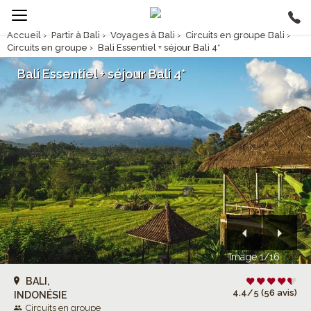
Accueil
›
Partir à Bali
›
Voyages à Bali
›
Circuits en groupe Bali
›
Circuits en groupe
›
Bali Essentiel + séjour Bali 4*
Bali Essentiel + séjour Bali 4*
Image 1/16
BALI,
4.4/5 (56 avis)
INDONÉSIE
Circuits en groupe