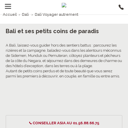
Accueil
›
Bali
›
Bali Voyager autrement
1/5
Bali Voyager autrement
Bali et ses petits coins de paradis
A Bali, laissez-vous guider hors des sentiers battus : parcourez les
rizières et la campagne, baladez-vous dans les alentours méconnus
de Sidemen, Munduk ou Pemuteran, côtoyez planteurs et pêcheurs
de la côte du Negara, et séjournez dans des demeures de charme ou
des hôtels d’exception, dans les terres ou à la plage.
Autant de petits coins perdus et de toute beauté que vous serez
parmi les premiers à découvrir, en couple, en famille ou entre amis.
CONSEILLER ASIA AU 01.56.88.66.75