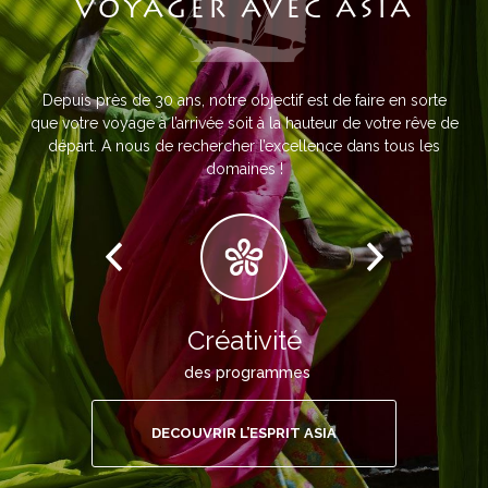
VOYAGER AVEC ASIA
Depuis près de 30 ans, notre objectif est de faire en sorte
que votre voyage à l’arrivée soit à la hauteur de votre rêve de
départ. A nous de rechercher l’excellence dans tous les
domaines !
Créativité
des programmes
DECOUVRIR L’ESPRIT ASIA