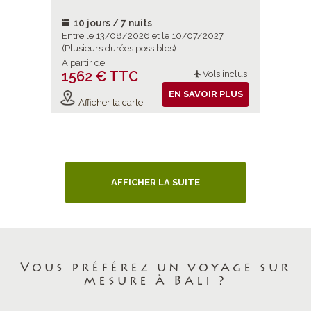
10 jours / 7 nuits
10 jou
Entre le 13/08/2026 et le 10/07/2027
Entre le 
(Plusieurs durées possibles)
(Plusieurs
À partir de
À partir d
1562 € TTC
2207 
Vols inclus
EN SAVOIR PLUS
Afficher la carte
Affiche
AFFICHER LA SUITE
Vous préférez un voyage sur
mesure à Bali ?