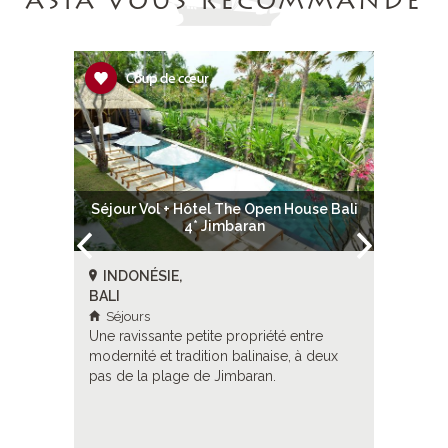
ASIA VOUS RECOMMANDE
Séjour Vol + Hôtel The Open House Bali
Séjour 
4* Jimbaran
INDONÉSIE,
INDON
BALI
BALI
Séjours
Séjour
Une ravissante petite propriété entre
Le charme
modernité et tradition balinaise, à deux
restaurée
pas de la plage de Jimbaran.
propriéta