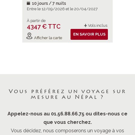
10 jours / 7 nuits
10 jou
2026
Entre le 12/09/2026 et le 20/04/2027
Entre le 
À partir de
À partir d
4347 € TTC
4803 
ols inclus
Vols inclus
IR PLUS
EN SAVOIR PLUS
Afficher la carte
Affiche
Vous préférez un voyage sur
mesure au Népal ?
Appelez-nous au 01.56.88.66.75 ou dites-nous ce
que vous cherchez.
Vous décidez, nous composerons un voyage à vos