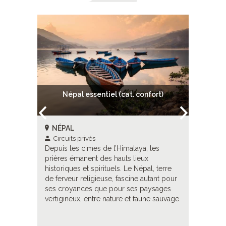
.)
Népal essentiel (cat. confort)
N
NÉPAL
NÉPAL
Circuits privés
Circuit
les
Depuis les cimes de l’Himalaya, les
Depuis le
prières émanent des hauts lieux
prières 
, terre
historiques et spirituels. Le Népal, terre
historiqu
tant pour
de ferveur religieuse, fascine autant pour
de ferveu
ysages
ses croyances que pour ses paysages
ses croy
e sauvage.
vertigineux, entre nature et faune sauvage.
vertigine
ts en
À découv
catégorie