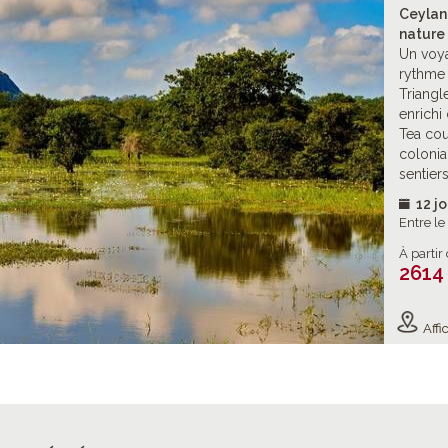
Ceylan 
nature 
Un voya
rythme 
Triangl
enrichi
Tea coun
colonia
sentiers
12 jo
Entre l
À partir
2614
Affic