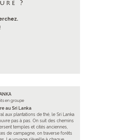
ure ?
erchez.
!
LANKA
its en groupe
re au Sri Lanka
ral aux plantations de thé, le Sri Lanka
uvre pas à pas. On suit des chemins
versent temples et cités anciennes,
tes de campagne, on traverse forêts
ères. Le voyage s’éveille à chaque