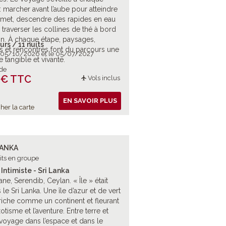
?: marcher avant l’aube pour atteindre
met, descendre des rapides en eau
u traverser les collines de thé à bord
ain. À chaque étape, paysages,
urs / 11 nuits
s et rencontres font du parcours une
e 05/10/2026 et le 05/07/2027
e tangible et vivante.
 de
 € TTC
Vols inclus
EN SAVOIR PLUS
her la carte
LANKA
its en groupe
Intimiste - Sri Lanka
ne, Serendib, Ceylan. « Île » était
 le Sri Lanka. Une île d’azur et de vert
riche comme un continent et fleurant
otisme et l’aventure. Entre terre et
voyage dans l’espace et dans le