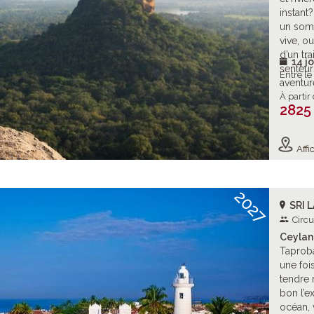
instant
un som
vive, o
d’un tr
14 jo
senteur
Entre l
aventur
À partir
2825
Affic
2027
SRI 
Circu
Ceylan 
Taproba
une fois
tendre 
bon l’ex
océan, 