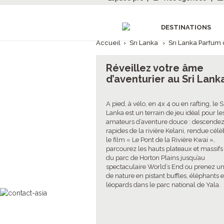
DESTINATIONS
Accueil
›
Sri Lanka
›
Sri Lanka Parfum
Réveillez votre âme
d’aventurier au Sri Lank
A pied, à vélo, en 4x 4 ou en rafting, le S
Lanka est un terrain de jeu idéal pour le
amateurs d’aventure douce : descendez
rapides de la rivière Kelani, rendue célè
le film « Le Pont de la Rivière Kwai »,
parcourez les hauts plateaux et massifs
du parc de Horton Plains jusqu’au
spectaculaire World’s End ou prenez un
de nature en pistant buffles, éléphants e
léopards dans le parc national de Yala.