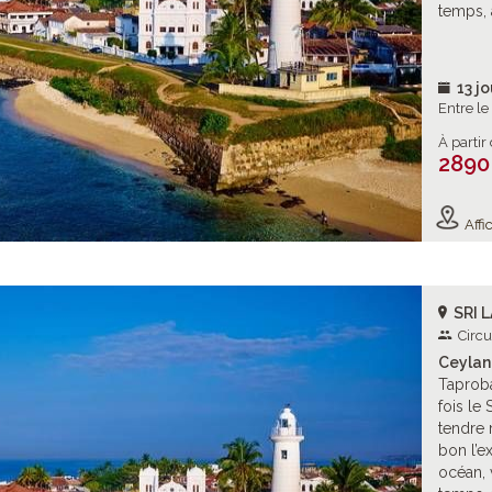
temps, 
13 jo
Entre l
À partir
2890
Affic
SRI 
Circu
Ceylan 
Taproba
fois le 
tendre 
bon l’ex
océan, 