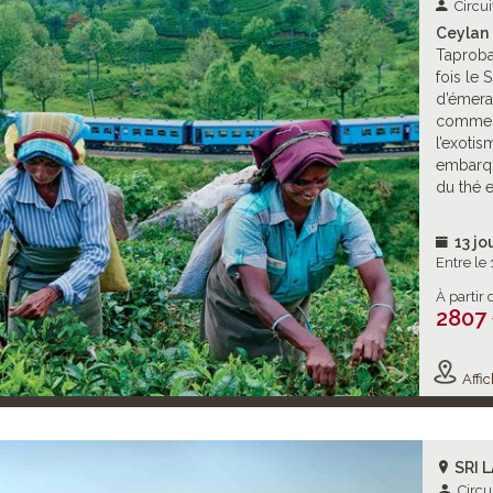
Circui
Ceylan 
Taproban
fois le 
d’émera
comme u
l’exotis
embarq
du thé 
13 jo
Entre le
À partir 
2807
Affic
SRI 
Circu