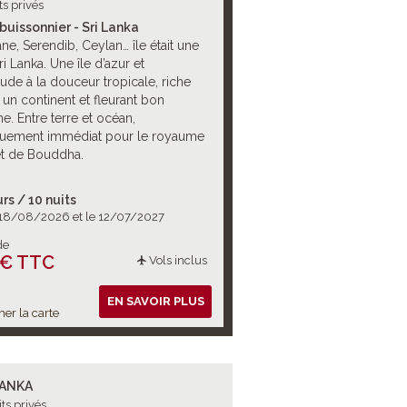
ts privés
buissonnier - Sri Lanka
e, Serendib, Ceylan… île était une
Sri Lanka. Une île d’azur et
ude à la douceur tropicale, riche
n continent et fleurant bon
me. Entre terre et océan,
uement immédiat pour le royaume
et de Bouddha.
urs / 10 nuits
 18/08/2026 et le 12/07/2027
de
 € TTC
Vols inclus
EN SAVOIR PLUS
her la carte
LANKA
its privés