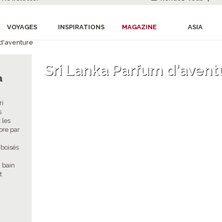
VOYAGES
INSPIRATIONS
MAGAZINE
ASIA
 d'aventure
Sri Lanka Parfum d'avent
a
ri
s
 les
bre par
 boisés
 bain
t