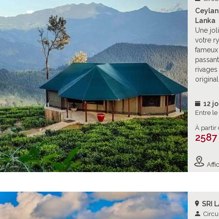
Ceylan 
Lanka
Une jol
votre r
fameux 
passant
rivages
origina
12 jo
Entre l
À partir
2587
Affic
SRI 
Circu