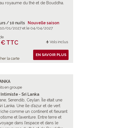
au royaume du thé et de Bouddha.
urs / 10 nuits
Nouvelle saison
e 10/01/2027 et le 04/04/2027
 de
 € TTC
Vols inclus
EN SAVOIR PLUS
her la carte
LANKA
its en groupe
Intimiste - Sri Lanka
ne, Serendib, Ceylan. Île était une
Sri Lanka. Une île d’azur et de vert
riche comme un continent et fleurant
otisme et l’aventure. Entre terre et
voyage dans l’espace et dans le