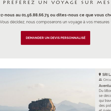
 préférez un voyage sur mes
z-nous au 01.56.88.66.75 ou dites-nous ce que vous ch
Vous décidez, nous composerons un voyage à vos mesures 
DEMANDER UN DEVIS PERSONNALISÉ
SRI 
Circu
Aventu
Du litto
se déco
qui tra
des pis
et rivi