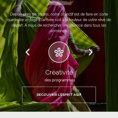
Depuis près de 30 ans, notre objectif est de faire en sorte
que votre voyage à l’arrivée soit à la hauteur de votre rêve de
départ. A nous de rechercher l’excellence dans tous les
domaines !
Créativité
des programmes
DECOUVRIR L’ESPRIT ASIA