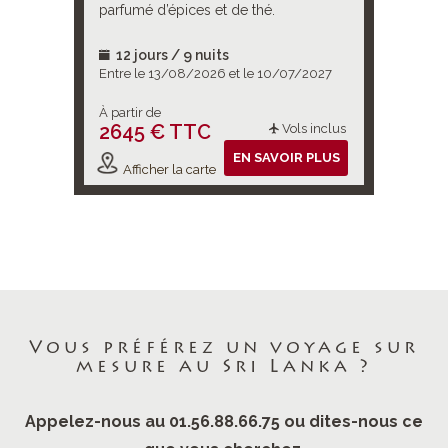
jour dans
parfumé d’épices et de thé.
royaum
bes sites
12 jours / 9 nuits
13 jo
2027
Entre le 13/08/2026 et le 10/07/2027
Entre l
À partir de
À partir
2645 € TTC
2807
ols inclus
Vols inclus
IR PLUS
EN SAVOIR PLUS
Afficher la carte
Affic
Vous préférez un voyage sur
mesure au Sri Lanka ?
Appelez-nous au 01.56.88.66.75 ou dites-nous ce