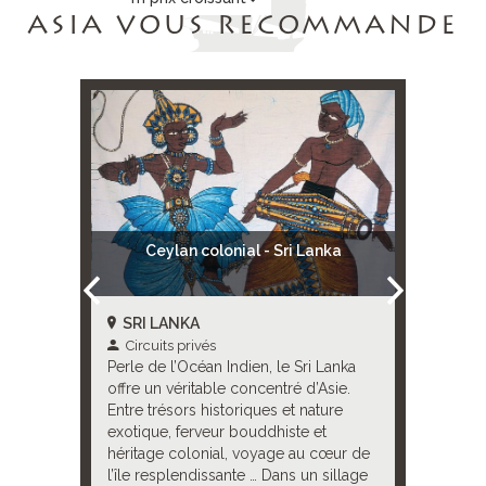
ASIA VOUS RECOMMANDE
ves 4* -
Ceylan colonial - Sri Lanka
Cey
SRI LANKA
SRI 
Circuits privés
Circu
Perle de l’Océan Indien, le Sri Lanka
Taproba
nka offre
offre un véritable concentré d’Asie.
une fois
tre
Entre trésors historiques et nature
d’émera
tique,
exotique, ferveur bouddhiste et
riche c
lonial,
héritage colonial, voyage au cœur de
bon l’e
l’île resplendissante … Dans un sillage
embarq