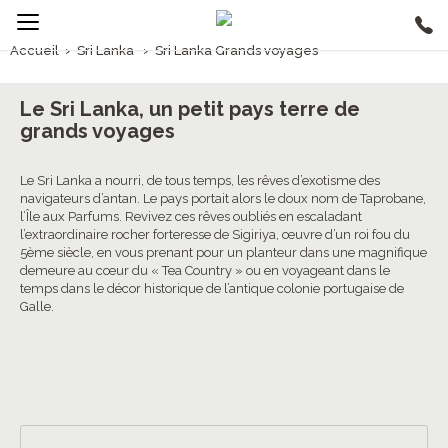
Accueil
›
Sri Lanka
›
Sri Lanka Grands voyages
1/5
Sri Lanka Grands voyages
Le Sri Lanka, un petit pays terre de
grands voyages
Le Sri Lanka a nourri, de tous temps, les rêves d’exotisme des
navigateurs d’antan. Le pays portait alors le doux nom de Taprobane,
l’Île aux Parfums. Revivez ces rêves oubliés en escaladant
l’extraordinaire rocher forteresse de Sigiriya, œuvre d’un roi fou du
5ème siècle, en vous prenant pour un planteur dans une magnifique
demeure au cœur du « Tea Country » ou en voyageant dans le
temps dans le décor historique de l’antique colonie portugaise de
Galle.