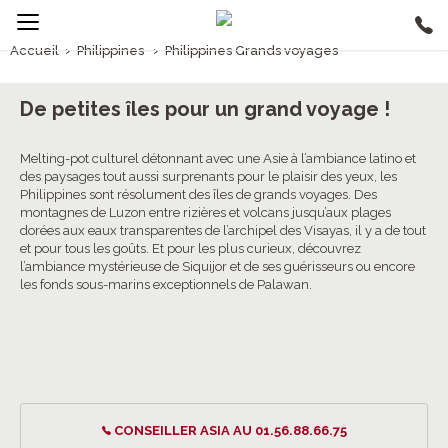
Accueil
›
Philippines
›
Philippines Grands voyages
1/5
Philippines Grands voyages
De petites îles pour un grand voyage !
Melting-pot culturel détonnant avec une Asie à l’ambiance latino et
des paysages tout aussi surprenants pour le plaisir des yeux, les
Philippines sont résolument des îles de grands voyages. Des
montagnes de Luzon entre rizières et volcans jusqu’aux plages
dorées aux eaux transparentes de l’archipel des Visayas, il y a de tout
et pour tous les goûts. Et pour les plus curieux, découvrez
l’ambiance mystérieuse de Siquijor et de ses guérisseurs ou encore
les fonds sous-marins exceptionnels de Palawan.
CONSEILLER ASIA AU 01.56.88.66.75