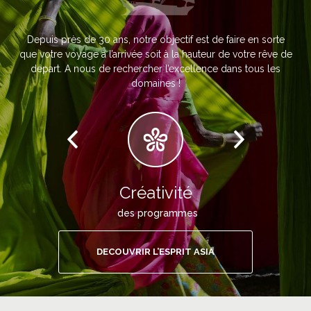
Depuis près de 30 ans, notre objectif est de faire en sorte
que votre voyage à l’arrivée soit à la hauteur de votre rêve de
départ. A nous de rechercher l’excellence dans tous les
domaines !
Créativité
des programmes
DECOUVRIR L’ESPRIT ASIA