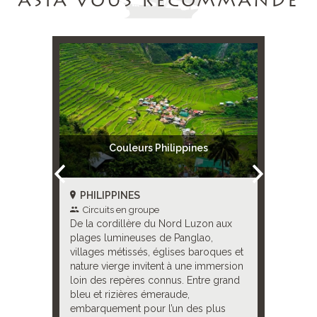
ASIA VOUS RECOMMANDE
l Nido 4*
Couleurs Philippines
PHILIPPINES
PHILI
Circuits en groupe
Circuit
isages
De la cordillère du Nord Luzon aux
Un circui
les
plages lumineuses de Panglao,
contrasté
et le
villages métissés, églises baroques et
rizières 
ord de
nature vierge invitent à une immersion
charme c
 par une
loin des repères connus. Entre grand
Luzon. P
ons
bleu et rizières émeraude,
séjour da
 plages
embarquement pour l’un des plus
belle pla