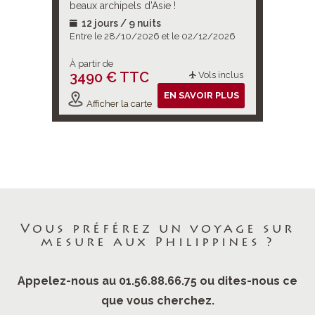
ncluses à
beaux archipels d’Asie !
es pour
12 jours / 9 nuits
13 jou
aventure
2027
Entre le 28/10/2026 et le 02/12/2026
Entre le 
À partir de
À partir d
3490 € TTC
3564 
ols inclus
Vols inclus
IR PLUS
EN SAVOIR PLUS
Afficher la carte
Affiche
Vous préférez un voyage sur
mesure aux Philippines ?
Appelez-nous au 01.56.88.66.75 ou dites-nous ce
que vous cherchez.