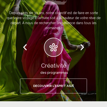
Depuis près de 30 ans, notre objectif est de faire en sorte
que votre voyage à l’arrivée soit à la hauteur de votre rêve de
départ. A nous de rechercher l’excellence dans tous les
domaines !
Créativité
des programmes
DECOUVRIR L’ESPRIT ASIA