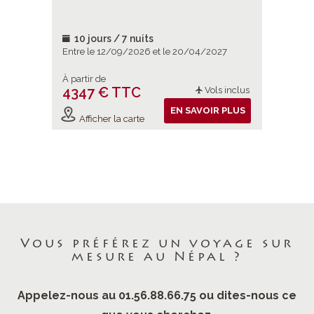
rencontre
À découv
res bien
catégorie
10 jours / 7 nuits
10 jou
/2026
Entre le 12/09/2026 et le 20/04/2027
Entre le 
À partir de
À partir d
4347 € TTC
4803 
ols inclus
Vols inclus
IR PLUS
EN SAVOIR PLUS
Afficher la carte
Affiche
Vous préférez un voyage sur
mesure au Népal ?
Appelez-nous au 01.56.88.66.75 ou dites-nous ce