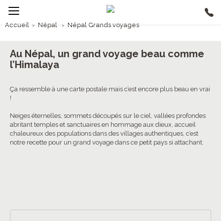
Accueil
›
Népal
›
Népal Grands voyages
2/5
Népal Grands voyages
Au Népal, un grand voyage beau comme
l’Himalaya
Ça ressemble à une carte postale mais c’est encore plus beau en vrai
!
Neiges éternelles, sommets découpés sur le ciel, vallées profondes
abritant temples et sanctuaires en hommage aux dieux, accueil
chaleureux des populations dans des villages authentiques, c’est
notre recette pour un grand voyage dans ce petit pays si attachant.