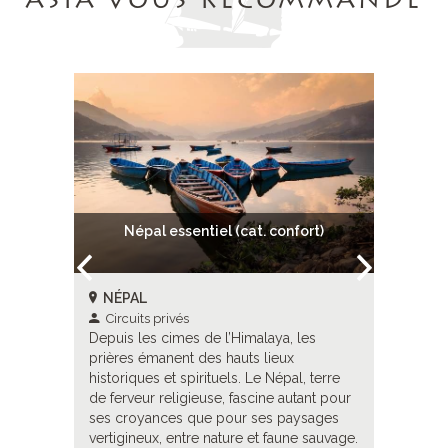
ASIA VOUS RECOMMANDE
hu de
Népal essentiel (cat. confort)
N
tan
NÉPAL
NÉPAL
Circuits privés
Circuit
Depuis les cimes de l’Himalaya, les
Depuis le
ns
prières émanent des hauts lieux
prières 
vallées
historiques et spirituels. Le Népal, terre
historiqu
tifiés,
de ferveur religieuse, fascine autant pour
de ferveu
 Au cœur
ses croyances que pour ses paysages
ses croy
du
vertigineux, entre nature et faune sauvage.
vertigine