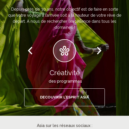
Depuis près de 30 ans, notre objectif est de faire en sorte
que votre voyage à l’arrivée soit à la hauteur de votre rêve de
départ. A nous de rechercher l’excellence dans tous les
domaines !
Créativité
des programmes
DECOUVRIR L’ESPRIT ASIA
Asia sur les réseaux sociaux :