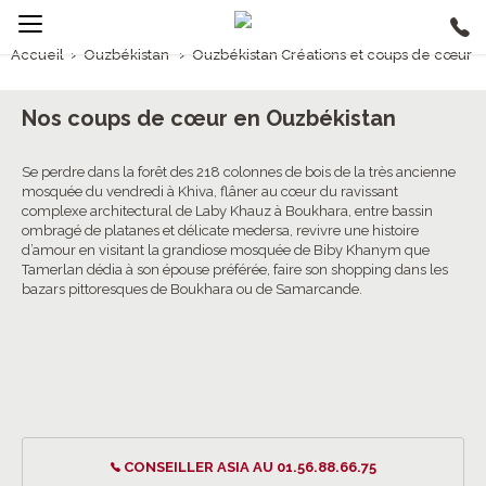
Accueil
›
Ouzbékistan
›
Ouzbékistan Créations et coups de cœur
1/5
Ouzbékistan Créations et coups de cœur
Nos coups de cœur en Ouzbékistan
Se perdre dans la forêt des 218 colonnes de bois de la très ancienne
mosquée du vendredi à Khiva, flâner au cœur du ravissant
complexe architectural de Laby Khauz à Boukhara, entre bassin
ombragé de platanes et délicate medersa, revivre une histoire
d’amour en visitant la grandiose mosquée de Biby Khanym que
Tamerlan dédia à son épouse préférée, faire son shopping dans les
bazars pittoresques de Boukhara ou de Samarcande.
CONSEILLER ASIA AU 01.56.88.66.75