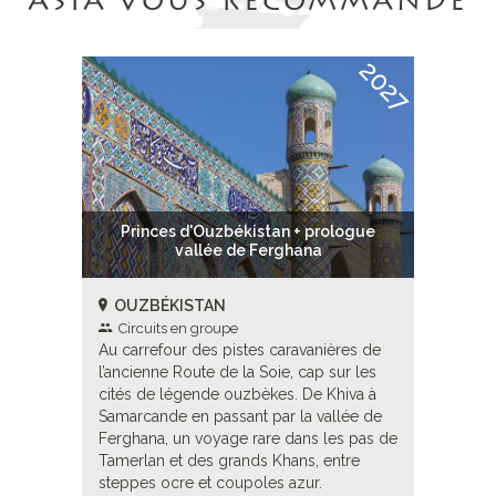
ASIA VOUS RECOMMANDE
2027
2027
ologue
Princes d'Ouzbékistan + prologue
Princ
vallée de Ferghana
OUZBÉKISTAN
OUZB
Circuits en groupe
Circui
ères de
Au carrefour des pistes caravanières de
Au carref
sur les
l’ancienne Route de la Soie, cap sur les
l’ancienn
hiva à
cités de légende ouzbèkes. De Khiva à
cités de
llée de
Samarcande en passant par la vallée de
Samarcan
es pas de
Ferghana, un voyage rare dans les pas de
Ferghana
ntre
Tamerlan et des grands Khans, entre
Tamerlan
steppes ocre et coupoles azur.
steppes 