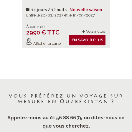
 saison
14 jours / 12 nuits
Nouvelle saison
14 jou
2027
Entre le 28/03/2027 et le 19/09/2027
Entre le 
À partir de
À partir d
2990 € TTC
2990 
ols inclus
Vols inclus
IR PLUS
EN SAVOIR PLUS
Afficher la carte
Affiche
Vous préférez un voyage sur
mesure en Ouzbékistan ?
Appelez-nous au 01.56.88.66.75 ou dites-nous ce
que vous cherchez.