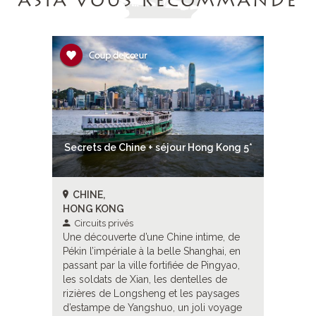
ASIA VOUS RECOMMANDE
g Kong 5*
Secrets de Chine + séjour Hong Kong 5*
Secrets 
CHINE,
CHINE
HONG KONG
HONG K
Circuits privés
Circuit
me, de
Une découverte d’une Chine intime, de
Une déco
hai, en
Pékin l’impériale à la belle Shanghai, en
Pékin l’i
ingyao,
passant par la ville fortifiée de Pingyao,
passant p
s de
les soldats de Xian, les dentelles de
les solda
ysages
rizières de Longsheng et les paysages
rizières
 voyage
d’estampe de Yangshuo, un joli voyage
d’estamp