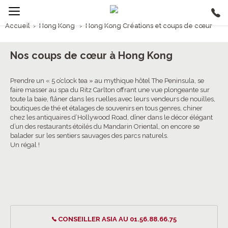
Accueil
›
Hong Kong
›
Hong Kong Créations et coups de cœur
1/5
Hong Kong Créations et coups de cœur
Nos coups de cœur à Hong Kong
Prendre un « 5 o’clock tea » au mythique hôtel The Peninsula, se
faire masser au spa du Ritz Carlton offrant une vue plongeante sur
toute la baie, flâner dans les ruelles avec leurs vendeurs de nouilles,
boutiques de thé et étalages de souvenirs en tous genres, chiner
chez les antiquaires d’Hollywood Road, dîner dans le décor élégant
d’un des restaurants étoilés du Mandarin Oriental, on encore se
balader sur les sentiers sauvages des parcs naturels.
Un régal !
CONSEILLER ASIA AU 01.56.88.66.75