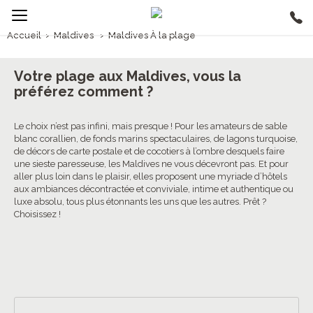
Accueil
›
Maldives
›
Maldives À la plage
1/5
Maldives À la plage
Votre plage aux Maldives, vous la
préférez comment ?
Le choix n’est pas infini, mais presque ! Pour les amateurs de sable
blanc corallien, de fonds marins spectaculaires, de lagons turquoise,
de décors de carte postale et de cocotiers à l’ombre desquels faire
une sieste paresseuse, les Maldives ne vous décevront pas. Et pour
aller plus loin dans le plaisir, elles proposent une myriade d’hôtels
aux ambiances décontractée et conviviale, intime et authentique ou
luxe absolu, tous plus étonnants les uns que les autres. Prêt ?
Choisissez !