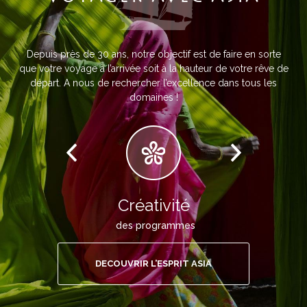
Depuis près de 30 ans, notre objectif est de faire en sorte
que votre voyage à l’arrivée soit à la hauteur de votre rêve de
départ. A nous de rechercher l’excellence dans tous les
domaines !
Créativité
des programmes
DECOUVRIR L’ESPRIT ASIA