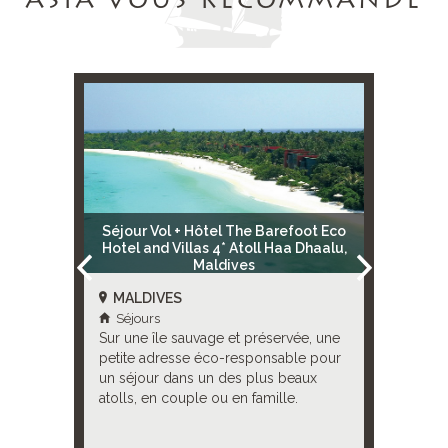
ASIA VOUS RECOMMANDE
Olhuveli
Séjour Vol + Hôtel The Barefoot Eco
Séjour 
 Sud
Hotel and Villas 4* Atoll Haa Dhaalu,
Maldives
MALDIVES
MALDI
Séjours
Séjour
omplexe
Sur une île sauvage et préservée, une
Un resor
petite adresse éco-responsable pour
confortab
es
un séjour dans un des plus beaux
offrant u
ous !
atolls, en couple ou en famille.