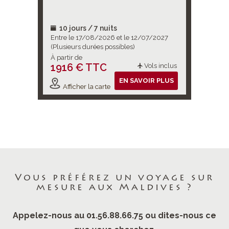
10 jours / 7 nuits
10 jou
2026
Entre le 17/08/2026 et le 12/07/2027
Entre le 
(Plusieurs durées possibles)
(Plusieurs
À partir de
À partir d
1916 € TTC
2416 
ols inclus
Vols inclus
IR PLUS
EN SAVOIR PLUS
Afficher la carte
Affiche
Vous préférez un voyage sur
mesure aux Maldives ?
Appelez-nous au 01.56.88.66.75 ou dites-nous ce