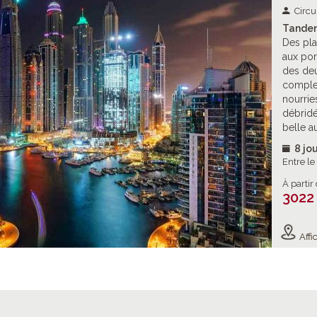
Circu
Tandem
Des pla
aux por
des deu
complex
nourrie
débridé
belle a
8 jou
Entre l
À partir
3022
Affic