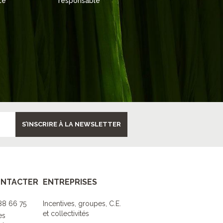
té
responsable
S’INSCRIRE À LA NEWSLETTER
ONTACTER
ENTREPRISES
 88 66 75
Incentives, groupes, C.E.
et collectivités
es