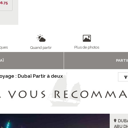
6.75
1/5
iques
Plus de photos
Quand partir
AÏ
PARTI
voyage : Dubaï Partir à deux
A VOUS RECOMM
DUBA
ABU D