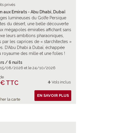
its privés
 aux Emirats - Abu Dhabi, Dubaï
ges lumineuses du Golfe Persique
tes du désert, une belle découverte
x mégapoles émiraties affichant sans
e leurs ambitions pharaoniques,
s par les caprices de « starchitectes »
s. D’Abu Dhabi à Dubaï, échappée
u royaume des mille et une folies !
rs / 6 nuits
e 15/08/2026 et le 24/10/2026
 de
 € TTC
Vols inclus
EN SAVOIR PLUS
her la carte