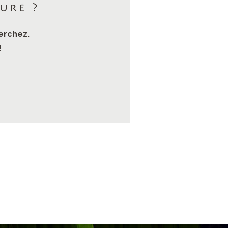
ure ?
erchez.
!