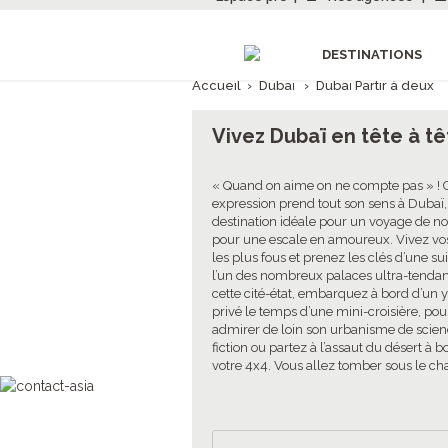
DESTINATIONS
Accueil
›
Dubaï
›
Dubaï Partir à deux
Vivez Dubaï en tête à tê
« Quand on aime on ne compte pas » ! 
expression prend tout son sens à Dubaï,
destination idéale pour un voyage de n
pour une escale en amoureux. Vivez vo
les plus fous et prenez les clés d’une su
l’un des nombreux palaces ultra-tenda
cette cité-état, embarquez à bord d’un 
privé le temps d’une mini-croisière, pou
admirer de loin son urbanisme de scien
fiction ou partez à l’assaut du désert à b
votre 4x4. Vous allez tomber sous le ch