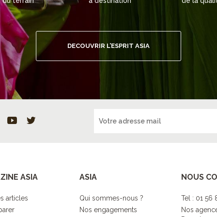
du terrain
à destination
de la quali
DECOUVRIR L’ESPRIT ASIA
ZINE ASIA
ASIA
NOUS C
s articles
Qui sommes-nous ?
Tel : 01 56
parer
Nos engagements
Nos agenc