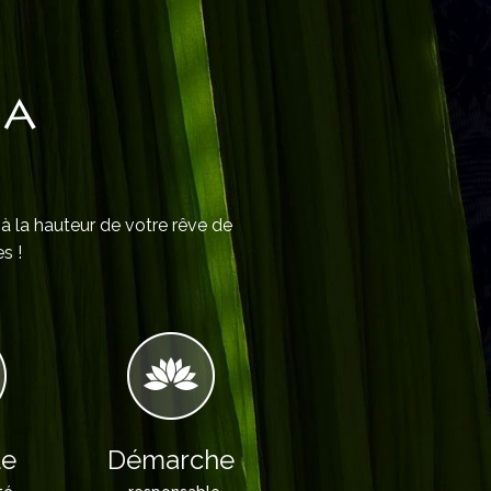
IA
 à la hauteur de votre rêve de
s !
le
Démarche