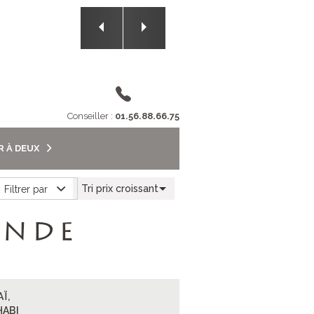
2/5
Conseiller :
01.56.88.66.75
R À DEUX
Tri prix croissant
Filtrer par
ANDE
Ï,
HABI