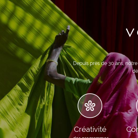
V
Depuis près de 30 ans, notre 
dé
Créativité
Con