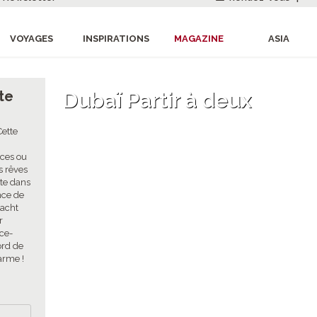
VOYAGES
INSPIRATIONS
MAGAZINE
ASIA
te
Dubaï Partir à deux
Cette
oces ou
s rêves
ite dans
nce de
yacht
r
ce-
ord de
arme !