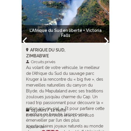
hutes
L'Afrique du Sud en liberté + Victoria
Chroniq
Falls
Vic
AFRIQUE DU SUD,
AFRIQ
ZIMBABWE
ZIMBAB
Circuits privés
Circui
ence
Au volant de votre véhicule, le meilleur
Des célè
de l’Afrique du Sud du sauvage parc
découver
lages du
Kruger à la rencontre du « big five », des
sites d’A
ctoria,
merveilles naturelles du canyon du
lointaine
e entre
Blyde, du Maputaland avec ses traditions
pays Zoul
encontres
zouloues jusqu’au charme du Cap. Un
paysages
deur
road trip passionnant pour découvrir la «
sauvage,
nation arc-en-ciel ». Et pour parfaire cette
tour comp
15 jours / 12 nuits
15 jou
aventure en beauté, laissez-vous
2026
Entre le 15/08/2026 et le 17/10/2026
Entre le
émerveiller par l’un des plus
spectaculaires joyaux naturels au monde
À partir de
À partir d