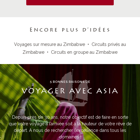
Encore plus d’idées
Voyages sur mesure au Zimbabwe
•
Circuits privés au
Zimbabwe
•
Circuits en groupe au Zimbabwe
5 BONNES RAISONS DE
VOYAGER AVEC ASIA
Depuis près de 30 ans, notre objectif est de faire en sorte
que votre voyage à l’arrivée soit à la hauteur de votre rêve de
départ. A nous de rechercher l’excellence dans tous les
domaines !