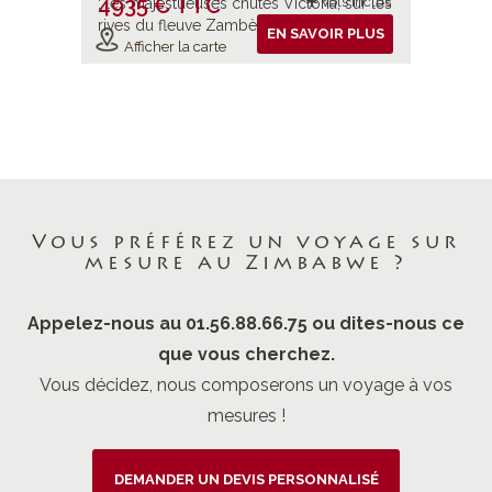
4935 € TTC
5490 
ols inclus
Vols inclus
: les majestueuses chutes Victoria, sur les
rives du fleuve Zambèze.
IR PLUS
EN SAVOIR PLUS
Afficher la carte
Affiche
Vous préférez un voyage sur
mesure au Zimbabwe ?
Appelez-nous au 01.56.88.66.75 ou dites-nous ce
que vous cherchez.
Vous décidez, nous composerons un voyage à vos
mesures !
DEMANDER UN DEVIS PERSONNALISÉ