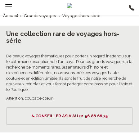
Accueil
›
Grands voyages
›
Voyages hors-série
Grands voyages, Voyages hors-série
Une collection rare de voyages hors-
série
De beaux voyages thématiques pour porter un regard inattendu sur
le patrimoine exceptionnel d’un pays. Pour les grands voyageurs à la
recherche de moments rares, les amateurs d’histoire et
d’expériences différentes, nous avons créé ces voyages haute
couture et en édition limitée. Ils sont le fruit de notre recherche de
nouveaux périples et vous feront partager notre passion pour l’Asie et
le Pacifique.
Attention, coups de cœur !
CONSEILLER ASIA AU 01.56.88.66.75