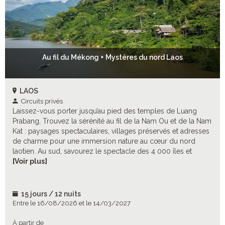
Au fil du Mékong + Mystères du nord Laos
LAOS
Circuits privés
Laissez-vous porter jusqu’au pied des temples de Luang
Prabang, Trouvez la sérénité au fil de la Nam Ou et de la Nam
Kat : paysages spectaculaires, villages préservés et adresses
de charme pour une immersion nature au cœur du nord
laotien. Au sud, savourez le spectacle des 4 000 îles et
laissez-vous charmer par ses paysages bucoliques.
[Voir plus]
15 jours / 12 nuits
Entre le 16/08/2026 et le 14/03/2027
À partir de