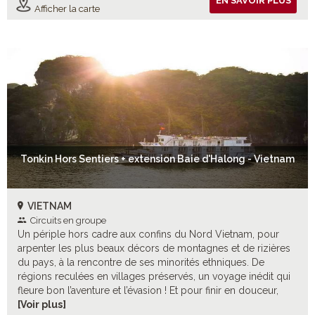
EN SAVOIR PLUS
Afficher la carte
Tonkin Hors Sentiers + extension Baie d'Halong - Vietnam
VIETNAM
Circuits en groupe
Un périple hors cadre aux confins du Nord Vietnam, pour
arpenter les plus beaux décors de montagnes et de rizières
du pays, à la rencontre de ses minorités ethniques. De
régions reculées en villages préservés, un voyage inédit qui
fleure bon l’aventure et l’évasion ! Et pour finir en douceur,
direction Halong pour un tête-à-tête romantique avec l’un
[Voir plus]