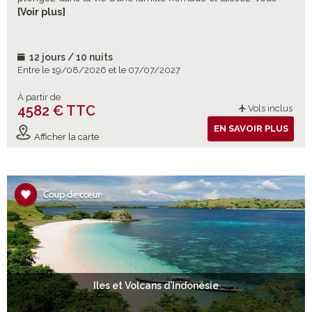
emporter par des moments d’échanges et de simplicité, hors
[Voir plus]
du temps et du quotidien.
12 jours / 10 nuits
Entre le 19/08/2026 et le 07/07/2027
À partir de
4582 € TTC
Vols inclus
EN SAVOIR PLUS
Afficher la carte
Iles et Volcans d'Indonésie