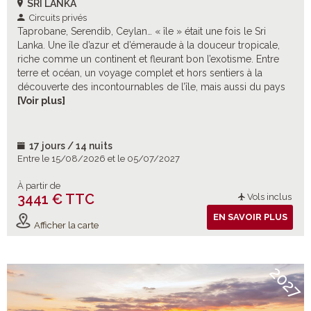
SRI LANKA
Circuits privés
Taprobane, Serendib, Ceylan… « île » était une fois le Sri
Lanka. Une île d’azur et d’émeraude à la douceur tropicale,
riche comme un continent et fleurant bon l’exotisme. Entre
terre et océan, un voyage complet et hors sentiers à la
découverte des incontournables de l’île, mais aussi du pays
tamoul autour de Jaffna jusqu’aux plages de sable blanc de
[Voir plus]
Trincomalee.
17 jours / 14 nuits
Entre le 15/08/2026 et le 05/07/2027
À partir de
3441 € TTC
Vols inclus
EN SAVOIR PLUS
Afficher la carte
2027