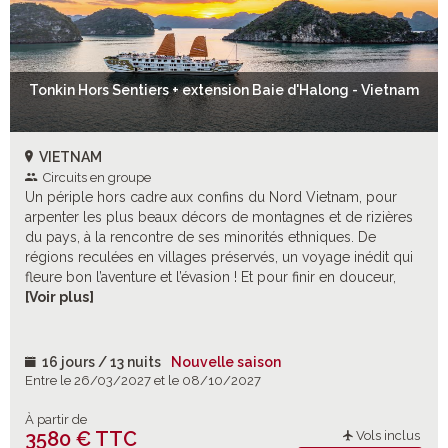
Tonkin Hors Sentiers + extension Baie d'Halong - Vietnam
VIETNAM
Circuits en groupe
Un périple hors cadre aux confins du Nord Vietnam, pour
arpenter les plus beaux décors de montagnes et de rizières
du pays, à la rencontre de ses minorités ethniques. De
régions reculées en villages préservés, un voyage inédit qui
fleure bon l’aventure et l’évasion ! Et pour finir en douceur,
direction Halong pour un tête-à-tête romantique avec l’un
[Voir plus]
des plus célèbres décors d’Indochine.
16 jours / 13 nuits
Nouvelle saison
Entre le 26/03/2027 et le 08/10/2027
À partir de
3580 € TTC
Vols inclus