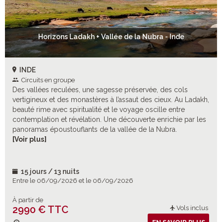
Horizons Ladakh + Vallée de la Nubra - Inde
INDE
Circuits en groupe
Des vallées reculées, une sagesse préservée, des cols
vertigineux et des monastères à l’assaut des cieux. Au Ladakh,
beauté rime avec spiritualité et le voyage oscille entre
contemplation et révélation. Une découverte enrichie par les
panoramas époustouflants de la vallée de la Nubra.
Embarquement pour l’aventure, au cœur du petit Tibet indien
[Voir plus]
!
15 jours / 13 nuits
Entre le 06/09/2026 et le 06/09/2026
À partir de
2990 € TTC
Vols inclus