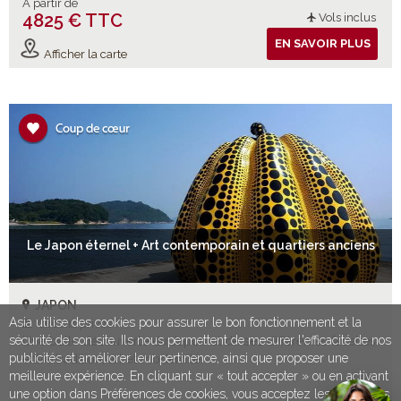
À partir de
4825 € TTC
Vols inclus
EN SAVOIR PLUS
Afficher la carte
Le Japon éternel + Art contemporain et quartiers anciens
JAPON
Asia utilise des cookies pour assurer le bon fonctionnement et la
Circuits privés
sécurité de son site. Ils nous permettent de mesurer l'efficacité de nos
Une belle découverte du Japon et de ses différentes facettes
publicités et améliorer leur pertinence, ainsi que proposer une
entre tradition, art et modernité.
meilleure expérience. En cliquant sur « tout accepter » ou en activant
une option dans Préférences de cookies, vous acceptez les conditions