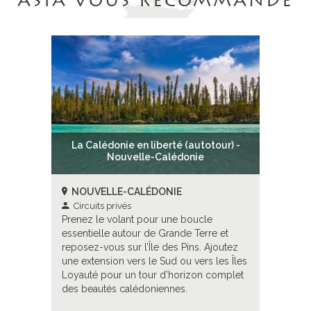
ASIA VOUS RECOMMANDE
tour) -
La Calédonie en liberté (autotour) -
La Cal
Nouvelle-Calédonie
NOUVELLE-CALÉDONIE
NOUVE
Circuits privés
Circuit
e
Prenez le volant pour une boucle
Prenez l
re et
essentielle autour de Grande Terre et
essentiel
Ajoutez
reposez-vous sur l’Île des Pins. Ajoutez
reposez-v
 les Îles
une extension vers le Sud ou vers les Îles
une exten
 complet
Loyauté pour un tour d’horizon complet
Loyauté 
des beautés calédoniennes.
des beau