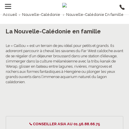
Accueil
›
Nouvelle-Calédonie
›
Nouvelle-Calédonie En famille
1/5
Nouvelle-Calédonie En famille
La Nouvelle-Calédonie en famille
Le « Caillou » est un terrain de jeu idéal pour petits et grands. Ils
adoreront parcourir à cheval les savanes du Far West caldoche avant
de se régaler d’un déjeuner broussard dans une station d’élevage,
s’immerger dans la culture mélanésienne avec la tribu kanak de
Werap, glisser en bateau entre lagunes, rivières, mangroves et
rochers aux formes fantastiques à Hiengène ou plonger les yeux
grands ouverts dans l’immense aquarium naturel du lagon
calédonien.
CONSEILLER ASIA AU 01.56.88.66.75