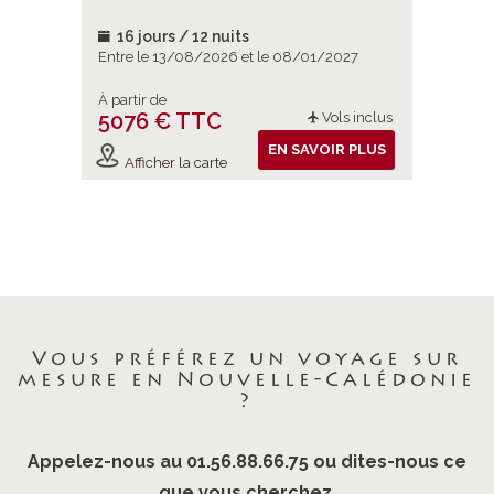
16 jours / 12 nuits
16 jou
2027
Entre le 13/08/2026 et le 08/01/2027
Entre le 
À partir de
À partir d
5076 € TTC
5076 
ols inclus
Vols inclus
IR PLUS
EN SAVOIR PLUS
Afficher la carte
Affiche
Vous préférez un voyage sur
mesure en Nouvelle-Calédonie
?
Appelez-nous au 01.56.88.66.75 ou dites-nous ce
que vous cherchez.