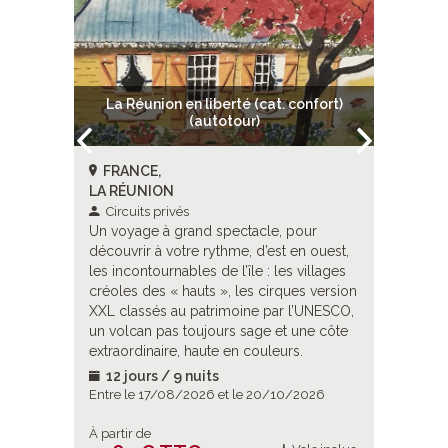
r Ile
La Réunion en liberté (cat. confort)
La Réun
(autotour)
FRANCE,
LA RÉ
LA RÉUNION
Circuit
Un voyag
Circuits privés
 un
Un voyage à grand spectacle, pour
découvrir
es et une
découvrir à votre rythme, d’est en ouest,
les incon
tend. Des
les incontournables de l’île : les villages
créoles d
uniques
créoles des « hauts », les cirques version
XXL clas
nne à
XXL classés au patrimoine par l’UNESCO,
un volca
aysages
un volcan pas toujours sage et une côte
extraordi
 aux côtes
extraordinaire, haute en couleurs.
de
12 jours / 9 nuits
13 jou
en
2026
Entre le 17/08/2026 et le 20/10/2026
Entre le 
’ouest,
ater,
À partir de
À partir d