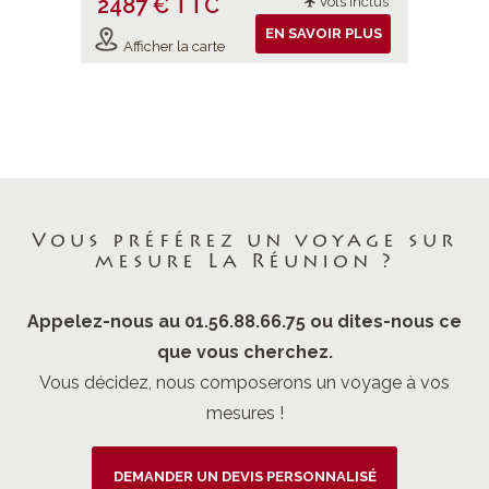
2487 € TTC
2603 
ols inclus
Vols inclus
sentiers.
ajesté,
IR PLUS
EN SAVOIR PLUS
 !
Afficher la carte
Affiche
Vous préférez un voyage sur
mesure La Réunion ?
Appelez-nous au 01.56.88.66.75 ou dites-nous ce
que vous cherchez.
Vous décidez, nous composerons un voyage à vos
mesures !
DEMANDER UN DEVIS PERSONNALISÉ