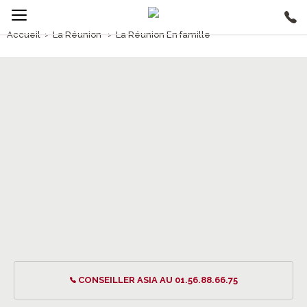
Accueil
›
La Réunion
›
La Réunion En famille
1/5
La Réunion En famille
CONSEILLER ASIA AU 01.56.88.66.75