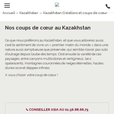
Accueil
›
Kazakhstan
›
Kazakhstan Créations et coups de cœur
1/5
Kazakhstan Créations et coups de cœur
Nos coups de cœur au Kazakhstan
Ce que nous préférons au Kazakhstan, et que vous adorerez aussi,
c’est le sentiment de vivre un « premier matin du monde » dans une
nature aussi somptueuse que préservée, qui semble n’avoir pas subi
d’outrage depuis l’aube des temps. C’est ensuite la variété de ces
paysages, entre canyons multicolores et vertigineux, lacs
opalescents, montagnes couronnées de neiges éternelles, hautes
dunes ocre et steppes infinies.
A vous choisir votre coup de cœur !
CONSEILLER ASIA AU 01.56.88.66.75