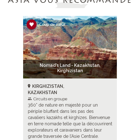
ASIA VOUS RECOMMANDE
an,
Nomad's Land - Kazakhstan,
No
Kirghizistan
KIRGHIZISTAN,
KIRGH
KAZAKHSTAN
KAZAKH
Circuits en groupe
Circui
un
360° de nature en majesté pour un
360° de 
périple bluffant dans les pas des
périple b
Bienvenue
cavaliers kazakhs et kirghizes. Bienvenue
cavaliers
ouvrirent
en terre nomade telle que la découvrirent
en terre
 leur
explorateurs et caravaniers dans leur
explorate
le.
grande traversée de l’Asie Centrale.
grande tr