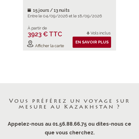
15 jours / 13 nuits
15 jou
/2026
Entre le 04/09/2026 et le 18/09/2026
Entre le
À partir de
À partir d
3923 € TTC
3923 
ols inclus
Vols inclus
IR PLUS
EN SAVOIR PLUS
Afficher la carte
Affiche
Vous préférez un voyage sur
mesure au Kazakhstan ?
Appelez-nous au 01.56.88.66.75 ou dites-nous ce
que vous cherchez.