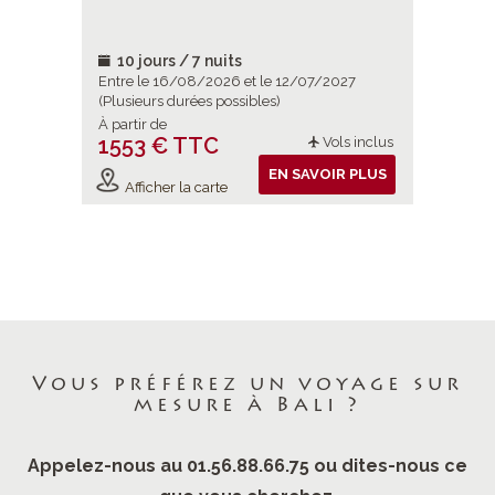
l’identité
indonési
e ce
10 jours / 7 nuits
14 jou
2026
Entre le 16/08/2026 et le 12/07/2027
Entre le 
(Plusieurs durées possibles)
À partir de
À partir d
1553 € TTC
2293 
ols inclus
Vols inclus
IR PLUS
EN SAVOIR PLUS
Afficher la carte
Affiche
Vous préférez un voyage sur
mesure à Bali ?
Appelez-nous au 01.56.88.66.75 ou dites-nous ce