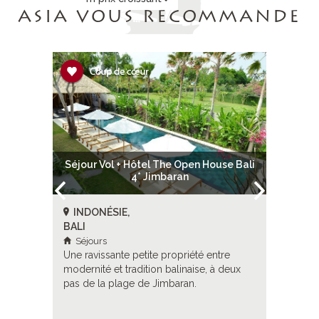
ASIA VOUS RECOMMANDE
tension
Séjour Vol + Hôtel The Open House Bali
Flâneri
4* Jimbaran
bonh
INDONÉSIE,
INDON
BALI
BALI
Séjours
Circuit
sacrés
Une ravissante petite propriété entre
Entièreme
u peuple
modernité et tradition balinaise, à deux
des dieux,
zières et
pas de la plage de Jimbaran.
privilégi
le parc
les supe
 que des
et les si