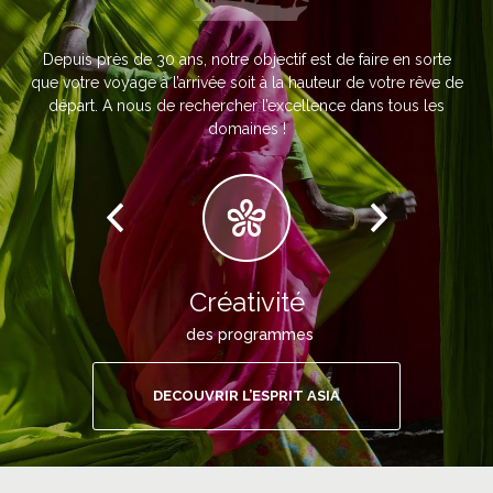
Depuis près de 30 ans, notre objectif est de faire en sorte
que votre voyage à l’arrivée soit à la hauteur de votre rêve de
départ. A nous de rechercher l’excellence dans tous les
domaines !
Créativité
des programmes
DECOUVRIR L’ESPRIT ASIA