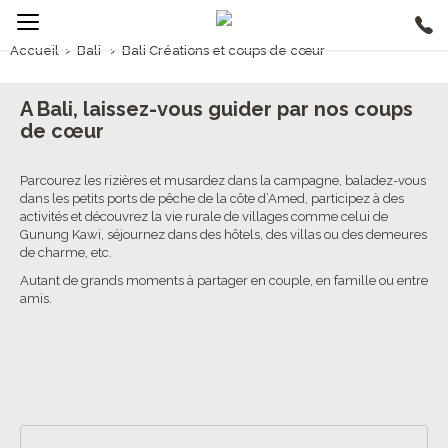
Accueil
›
Bali
›
Bali Créations et coups de cœur
1/5
Bali Créations et coups de cœur
A Bali, laissez-vous guider par nos coups
de cœur
Parcourez les rizières et musardez dans la campagne, baladez-vous
dans les petits ports de pêche de la côte d’Amed, participez à des
activités et découvrez la vie rurale de villages comme celui de
Gunung Kawi, séjournez dans des hôtels, des villas ou des demeures
de charme, etc.
Autant de grands moments à partager en couple, en famille ou entre
amis.