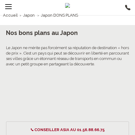
Accueil
›
Japon
›
Japon BONS PLANS
1/5
Japon BONS PLANS
Nos bons plans au Japon
Le Japon ne mérite pas forcément sa réputation de destination « hors
de prix ». C’est un pays qui peut se découvrir en liberté en parcourant
ses villes grâce un étonnant réseau de transports en commun ou
avec un petit groupe en partageant la découverte.
CONSEILLER ASIA AU 01.56.88.66.75