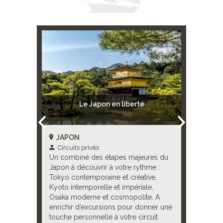
ushu à
Le Japon en liberté
 Japon
JAPON
JAPO
Circuits privés
Circui
nt de
Un combiné des étapes majeures du
Ouvrez le
ples,
Japon à découvrir à votre rythme :
Levant en
votre
Tokyo contemporaine et créative,
emblémat
kansen
Kyoto intemporelle et impériale,
visages d
 et Tokyo
Osaka moderne et cosmopolite. A
nostalgiq
é.
enrichir d’excursions pour donner une
dans la 
touche personnelle à votre circuit
et conte