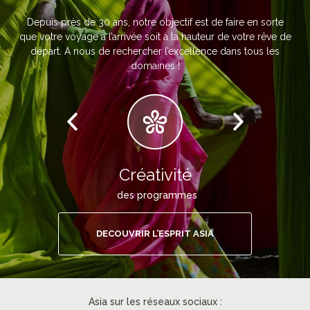
Depuis près de 30 ans, notre objectif est de faire en sorte
que votre voyage à l’arrivée soit à la hauteur de votre rêve de
départ. A nous de rechercher l’excellence dans tous les
domaines !
Créativité
des programmes
DECOUVRIR L’ESPRIT ASIA
Asia sur les réseaux sociaux :