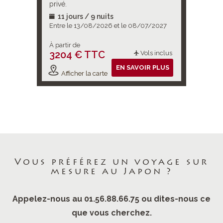
al du
privé.
s
11 jours / 9 nuits
9 jour
Un
/2026
Entre le 13/08/2026 et le 08/07/2027
Entre le 
 immersion
À partir de
À partir d
3204 € TTC
3790 
ols inclus
Vols inclus
IR PLUS
EN SAVOIR PLUS
Afficher la carte
Affiche
Vous préférez un voyage sur
mesure au Japon ?
Appelez-nous au 01.56.88.66.75 ou dites-nous ce
que vous cherchez.