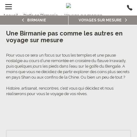
Accueil
›
Partir en Birmanie
›
Voyage sur mesure
BIRMANIE
VOYAGES SUR MESURE
1/5
Voyages sur mesure Birmanie
Une Birmanie pas comme les autres en
voyage sur mesure
4.8/5 (33 avis clients)
Pour vous ce sera un focus sur tous les temples et une pause
nostalgie au cours d’une remontée en croisière du fleuve Irrawady,
puis quelques jours les pieds dans l’eau sur le golfe du Bengale. A
moins que vous ne décidiez de partir explorer des coins plus secrets
en pays Shan ou aux confins de la Chine. Ou bien un peu de tout ?
Histoire, artisanat, rencontres, c’est vous qui décidez et nous
réaliserons pour vous le voyage de vos rêves.