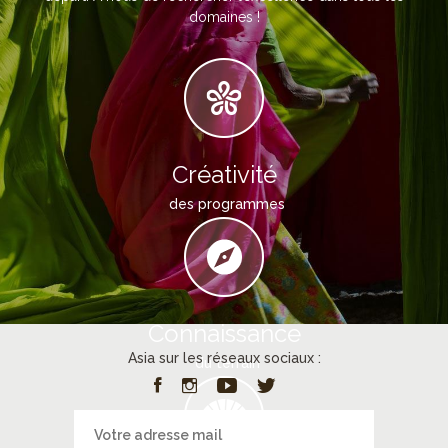
domaines !
Créativité
des programmes
Connaissance
Asia sur les réseaux sociaux :
du terrain