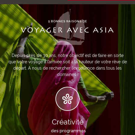
5 BONNES RAISONS DE
VOYAGER AVEC ASIA
Depuis près de 30 ans, notre objectif est de faire en sorte
que votre voyage à l’arrivée soit à la hauteur de votre rêve de
départ. A nous de rechercher l’excellence dans tous les
domaines !
Créativité
des programmes