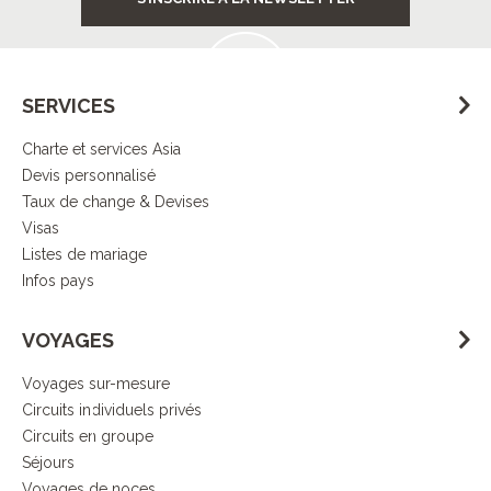
à destination
SERVICES
Charte et services Asia
Contrôle
Devis personnalisé
de la qualité
Taux de change & Devises
Visas
Listes de mariage
Infos pays
Démarche
VOYAGES
responsable
Voyages sur-mesure
Circuits individuels privés
DECOUVRIR L’ESPRIT ASIA
Circuits en groupe
Séjours
Voyages de noces