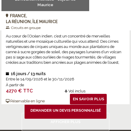
Maurice
FRANCE,
LA RÉUNION, ÎLE MAURICE
Circuits en groupe
Au cœur de l’Océan indien, c’est un concentré de merveilles
naturelles et une mosaïque culturelle qui vous attend. Des cimes
vertigineuses de cirques uniques au monde aux plantations de
Vous préférez un voyage sur
canne à sucre gorgées de soleil, des paysages lunaires d’un volcan
mesure en France ?
pas si sage aux côtes ourlées de rivages tourmentés, de villages
créoles aux traditions bien ancrées aux plages animées de l’ouest,
une grande boucle pour ne rien rater, entre musts et expériences
Appelez-nous au 01.56.88.66.75 ou dites-nous ce
hors sentiers. Et pour clore la découverte en majesté, un séjour
16 jours / 13 nuits
que vous cherchez.
balnéaire à l’Ile Maurice !
Entre le 14/09/2026 et le 30/11/2026
Vous décidez, nous composerons un voyage à vos
À partir de
4270 € TTC
Vol inclus
mesures !
EN SAVOIR PLUS
Réservable en ligne
DEMANDER UN DEVIS PERSONNALISÉ
AFFICHER PLUS