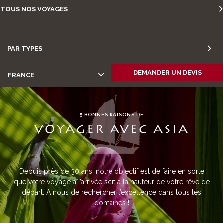
TOUS NOS VOYAGES
PAR ENVIES
PAR TYPES
DEMANDER UN DEVIS
FRANCE
5 BONNES RAISONS DE
VOYAGER AVEC ASIA
Depuis près de 30 ans, notre objectif est de faire en sorte
que votre voyage à l’arrivée soit à la hauteur de votre rêve de
départ. A nous de rechercher l’excellence dans tous les
domaines !