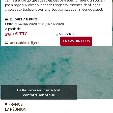
canne à sucre gorgées de soleil, des paysages lunaires d’un volcan
pas si sage aux côtes ourlées de rivages tourmentés, de villages
créoles aux traditions bien ancrées aux plages animées de l’ouest,
une grande boucle pour ne rien rater, entre musts et expériences
hors sentiers. La Réunion, une île intense qui n’a jamais aussi bien
11 jours / 8 nuits
porté son nom !
Entre le 14/09/2026 et le 30/11/2026
À partir de
3150 € TTC
Vol inclus
EN SAVOIR PLUS
Réservable en ligne
La Réunion en liberté (cat.
confort) (autotour)
FRANCE,
LA RÉUNION