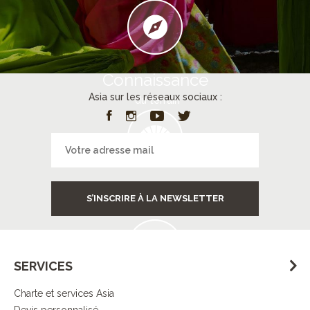
Connaissance
Asia sur les réseaux sociaux :
du terrain
Services
S’INSCRIRE À LA NEWSLETTER
à destination
SERVICES
Charte et services Asia
Contrôle