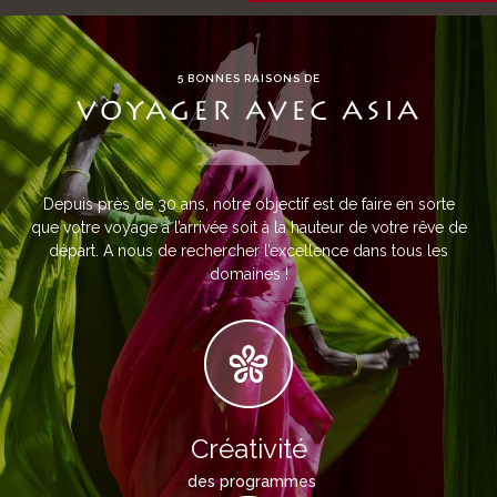
5 BONNES RAISONS DE
VOYAGER AVEC ASIA
Depuis près de 30 ans, notre objectif est de faire en sorte
que votre voyage à l’arrivée soit à la hauteur de votre rêve de
départ. A nous de rechercher l’excellence dans tous les
domaines !
Créativité
des programmes