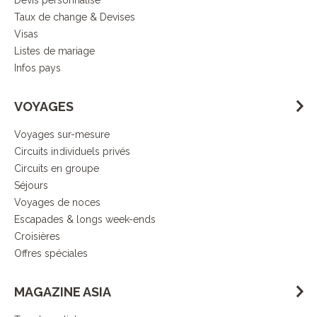
Devis personnalisé
de la qualité
Taux de change & Devises
Visas
Listes de mariage
Infos pays
Démarche
VOYAGES
responsable
Voyages sur-mesure
Circuits individuels privés
DECOUVRIR L’ESPRIT ASIA
Circuits en groupe
Séjours
Voyages de noces
Escapades & longs week-ends
Croisières
Offres spéciales
MAGAZINE ASIA