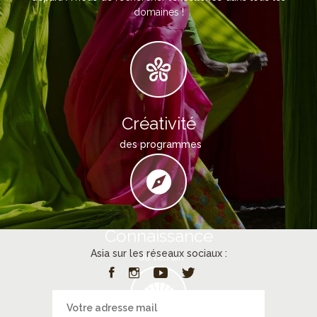
domaines !
Créativité
des programmes
Connaissance
Asia sur les réseaux sociaux :
du terrain