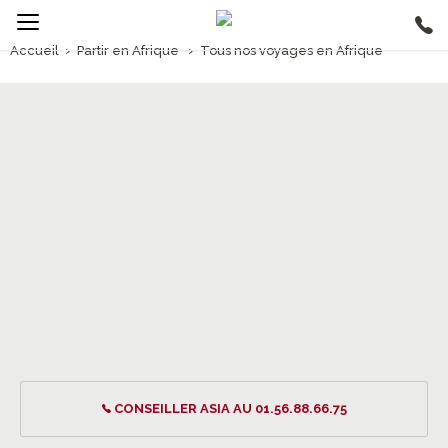
Accueil
›
Partir en Afrique
›
Tous nos voyages en Afrique
Voyages Afrique
CONSEILLER ASIA AU 01.56.88.66.75