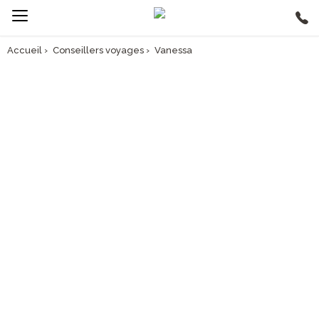
Accueil
›
Conseillers voyages
›
Vanessa
VANESSA, DIRECTRICE DE
L'AGENCE ASIA BIARRITZ
"Près de 20 ans d’expérience dans le monde des voyages n’ont pas
suffi à étancher ma soif de découverte et ma curiosité demeure
intacte !"