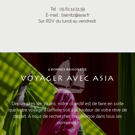
Tel :
05.61.14.51.59
E-mail :
biarritz@asia.fr
Sur RDV du lundi au vendredi.
5 BONNES RAISONS DE
VOYAGER AVEC ASIA
Depuis près de 30 ans, notre objectif est de faire en sorte
que votre voyage à l’arrivée soit à la hauteur de votre rêve de
départ. A nous de rechercher l’excellence dans tous les
domaines !