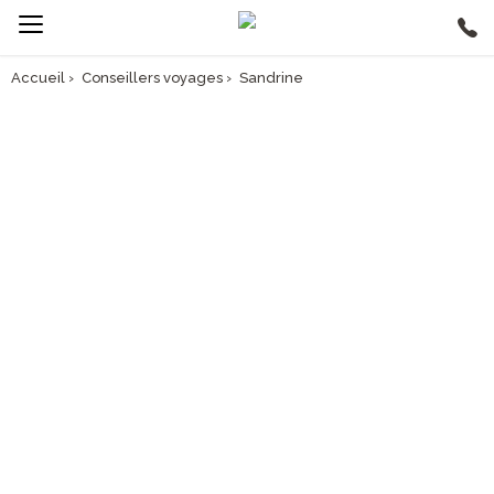
Accueil
›
Conseillers voyages
›
Sandrine
SANDRINE, CONSEILLERE
VOYAGES ASIA PARIS
"J’entretiens une attirance ancienne pour les voyages, les horizons
lointains et la découverte de nouveaux lieux, cultures et civilisations.
Mon premier métier d’hôtesse de l’air et, plus tard, ma vie d’expatriée
dans l’Océan indien, n’ont fait que la développer."