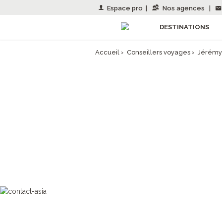
Espace pro
|
Nos agences
|
DESTINATIONS
Accueil
›
Conseillers voyages
›
Jérémy
JEREMY, CO
"Passionné par les voyages depuis 
mé