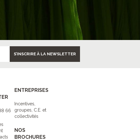
S’INSCRIRE À LA NEWSLETTER
ENTREPRISES
TER
Incentives,
groupes, C.E. et
 88 66
collectivités
es
NOS
nt
BROCHURES
acts