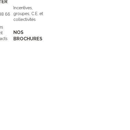
TER
Incentives,
groupes, C.E. et
 88 66
collectivités
es
NOS
nt
BROCHURES
acts