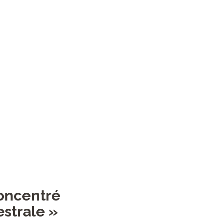
concentré
estrale »