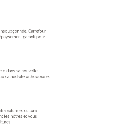
ge insoupçonnée. Carrefour
 Dépaysement garanti pour
ècle dans sa nouvelle
ique cathédrale orthodoxe et
tra nature et culture
nt les nôtres et vous
ltures.