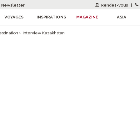
Newsletter
Rendez-vous
|
VOYAGES
INSPIRATIONS
MAGAZINE
ASIA
estination
›
Interview Kazakhstan
INTERVIEW DE
ESPONSABLE KAZ
 CENTRALE CHEZ