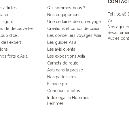
CONTAC
s articles
Qui sommes-nous ?
Tel : 01 56
parer
Nos engagements
75
nt-goût
Une certaine idée du voyage
Nos agenc
s de découvertes
Créations et coups de cœur
Recruteme
coup d'œil
Les conseillers voyages Asia
Autres cont
 de l'expert
Les guides Asia
tions
Les avis clients
ps forts d'Asia
Les expositions Asia
Carnets de route
Asia dans la presse
Nos partenaires
Espace pro
Concours photos
Index égalité Hommes -
Femmes