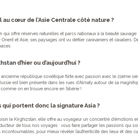
l au cœur de l’Asie Centrale côté nature ?
ion qui offre réserves naturelles et parcs nationaux à la beauté sauva
e Orient et Asie, ses paysages ont vu défiler caravaniers et cavaliers.
paces.
stan d’hier ou d’aujourd’hui ?
 ancienne république soviétique flirte avec passion avec le 21ème si
le Russie est bien présente dans les rues d’Almaty autour de sa magnif
 comme on en trouve encore en Sibérie !
qui portent donc la signature Asia ?
sin le Kirghizstan, elle offre au voyageur un concentré d’émotions en
onducteur de tous nos voyages : vous faire partager les passions qui so
 incontournables, pour mieux révéler l’authenticité des lieux et des cu