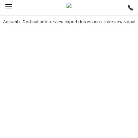
Accueil
›
Destination Interview expert destination
›
Interview Népal
INTERVIEW DE
NATHALIE, CONSEILLÈRE
VOYAGES À L’ESPACE ASIA
LYON : LE NÉPAL