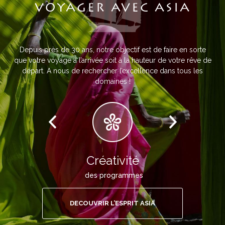
VOYAGER AVEC ASIA
Depuis près de 30 ans, notre objectif est de faire en sorte
que votre voyage à l’arrivée soit à la hauteur de votre rêve de
départ. A nous de rechercher l’excellence dans tous les
domaines !
Créativité
des programmes
DECOUVRIR L’ESPRIT ASIA