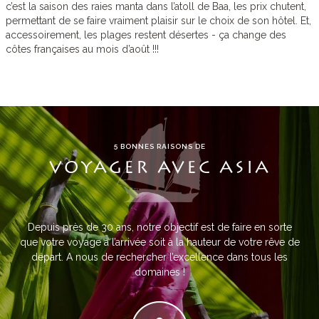
c’est la saison des raies manta dans l’atoll de Baa, les prix chutent,
permettant de se faire vraiment plaisir sur le choix de son hôtel. Et,
accessoirement, les plages restent désertes - ça change des
côtes françaises au mois d’août !!!
5 BONNES RAISONS DE
VOYAGER AVEC ASIA
Depuis près de 30 ans, notre objectif est de faire en sorte
que votre voyage à l’arrivée soit à la hauteur de votre rêve de
départ. A nous de rechercher l’excellence dans tous les
domaines !