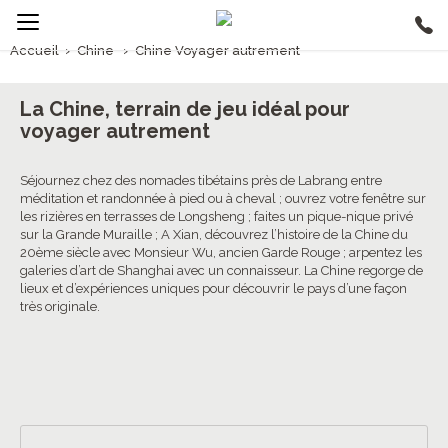
Accueil
›
Chine
›
Chine Voyager autrement
1/5
Chine Voyager autrement
La Chine, terrain de jeu idéal pour
voyager autrement
Séjournez chez des nomades tibétains près de Labrang entre
méditation et randonnée à pied ou à cheval ; ouvrez votre fenêtre sur
les rizières en terrasses de Longsheng ; faites un pique-nique privé
sur la Grande Muraille ; A Xian, découvrez l’histoire de la Chine du
20ème siècle avec Monsieur Wu, ancien Garde Rouge ; arpentez les
galeries d’art de Shanghai avec un connaisseur. La Chine regorge de
lieux et d’expériences uniques pour découvrir le pays d’une façon
très originale.