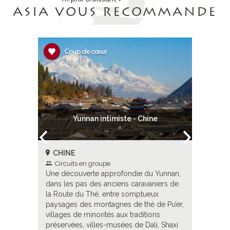
ASIA VOUS RECOMMANDE
g Kong 5*
Yunnan intimiste - Chine
CHINE
CHINE
Circuits en groupe
Circui
Une découverte approfondie du Yunnan,
Un voyag
me, de
dans les pas des anciens caravaniers de
Chine int
hai, en
la Route du Thé, entre somptueux
un regard
ingyao,
paysages des montagnes de thé de Pu’er,
incontou
s de
villages de minorités aux traditions
d’une Ch
ysages
préservées, villes-musées de Dali, Shaxi
les ruell