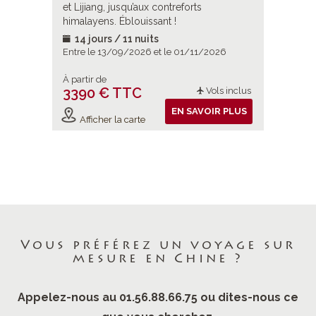
 voyage
et Lijiang, jusqu’aux contreforts
et les de
 sites
himalayens. Éblouissant !
Longshe
ante Hong
14 jours / 11 nuits
16 jou
2026
Entre le 13/09/2026 et le 01/11/2026
Entre le
À partir de
À partir d
3390 € TTC
3590 
ols inclus
Vols inclus
IR PLUS
EN SAVOIR PLUS
Afficher la carte
Affiche
Vous préférez un voyage sur
mesure en Chine ?
Appelez-nous au 01.56.88.66.75 ou dites-nous ce