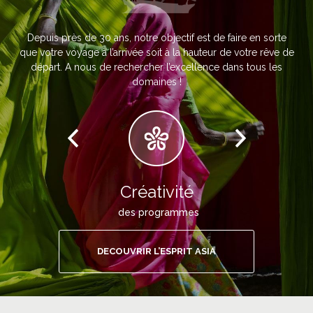
Depuis près de 30 ans, notre objectif est de faire en sorte
que votre voyage à l’arrivée soit à la hauteur de votre rêve de
départ. A nous de rechercher l’excellence dans tous les
domaines !
Créativité
des programmes
DECOUVRIR L’ESPRIT ASIA