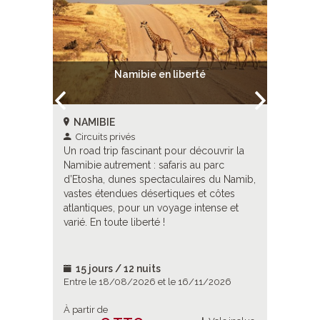
hutes
Namibie en liberté
Namibi
NAMIBIE
NAMIB
Circuits privés
Circuit
Un road trip fascinant pour découvrir la
Un road t
 la
Namibie autrement : safaris au parc
Namibie e
arc
d’Etosha, dunes spectaculaires du Namib,
intense e
u Namib,
vastes étendues désertiques et côtes
le parc 
 vue et
atlantiques, pour un voyage intense et
extraord
rience
varié. En toute liberté !
paysages
erté ! Et
atlantiqu
eauté,
désert de
 chutes
l’Afrique 
15 jours / 12 nuits
16 jou
ques,
ses dune
026
Entre le 18/08/2026 et le 16/11/2026
Entre le 
x
du lever 
de
À partir de
À partir d