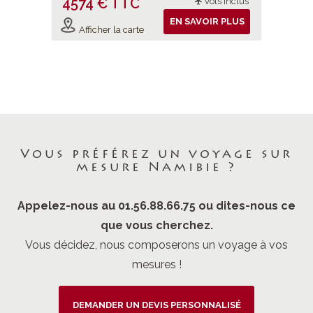
4574 € TTC
4891 
ols inclus
Vols inclus
IR PLUS
EN SAVOIR PLUS
Afficher la carte
Affiche
Vous préférez un voyage sur
mesure Namibie ?
Appelez-nous au 01.56.88.66.75 ou dites-nous ce
que vous cherchez.
Vous décidez, nous composerons un voyage à vos
mesures !
DEMANDER UN DEVIS PERSONNALISÉ