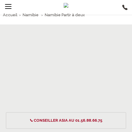
Accueil
›
Namibie
›
Namibie Partir à deux
2/5
Namibie Partir à deux
CONSEILLER ASIA AU 01.56.88.66.75