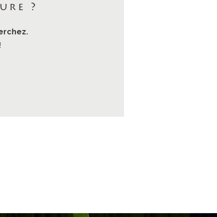
ure ?
erchez.
!