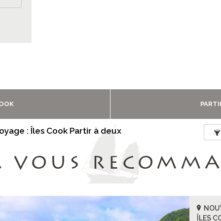
COOK
PARTI
voyage : Îles Cook Partir à deux
A VOUS RECOMM
NOUV
ÎLES C