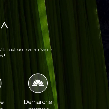
IA
 à la hauteur de votre rêve de
s !
le
Démarche