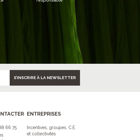
té
responsable
S’INSCRIRE À LA NEWSLETTER
ONTACTER
ENTREPRISES
 88 66 75
Incentives, groupes, C.E.
et collectivités
es