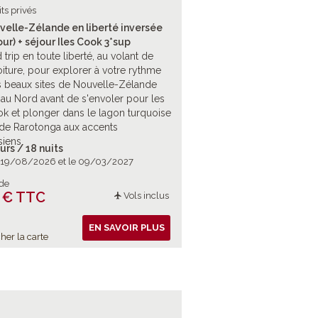
its privés
velle-Zélande en liberté inversée
ur) + séjour Iles Cook 3*sup
 trip en toute liberté, au volant de
oiture, pour explorer à votre rythme
s beaux sites de Nouvelle-Zélande
au Nord avant de s'envoler pour les
ok et plonger dans le lagon turquoise
e de Rarotonga aux accents
iens.
urs / 18 nuits
e 19/08/2026 et le 09/03/2027
 de
 € TTC
Vols inclus
EN SAVOIR PLUS
her la carte