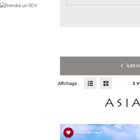
ÎLES 
1 
Affichage :
ASI