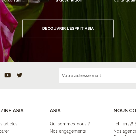
du terrain
à destination
de la quali
DECOUVRIR L’ESPRIT ASIA
ZINE ASIA
ASIA
NOUS C
s articles
Qui sommes-nous ?
Tel : 01 56
parer
Nos engagements
Nos agenc