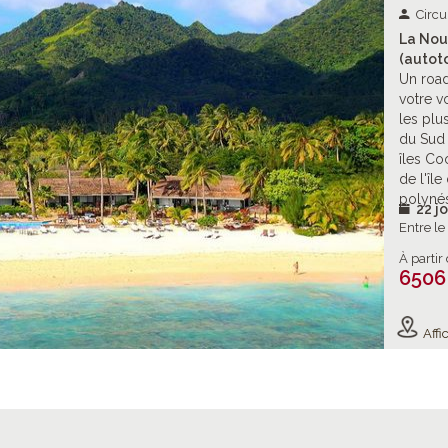
Circu
La Nou
(autoto
Un road
votre v
les plu
du Sud 
îles Co
de l'îl
polynés
22 jo
Entre l
À partir
6506
Affic