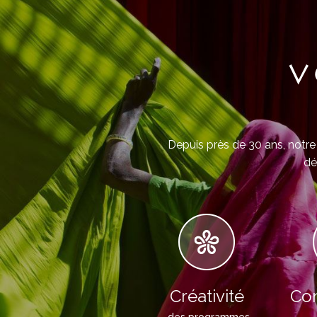
V
Depuis près de 30 ans, notre 
dé
Créativité
Con