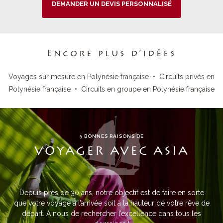
DEMANDER UN DEVIS PERSONNALISÉ
Encore plus d’idées
Voyages sur mesure en Polynésie française
•
Circuits privés en
Polynésie française
•
Circuits en groupe en Polynésie française
5 BONNES RAISONS DE
VOYAGER AVEC ASIA
Depuis près de 30 ans, notre objectif est de faire en sorte
que votre voyage à l’arrivée soit à la hauteur de votre rêve de
départ. A nous de rechercher l’excellence dans tous les