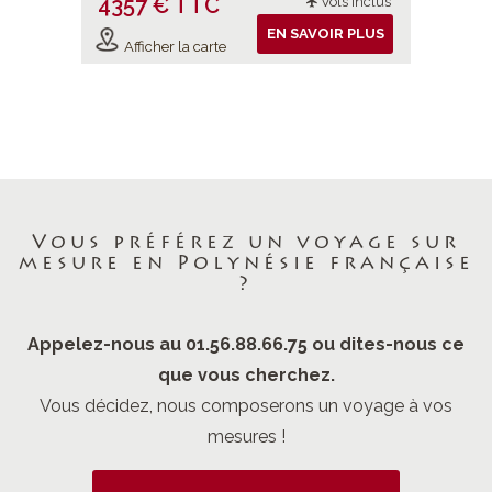
4357 € TTC
5262 
ols inclus
Vols inclus
IR PLUS
EN SAVOIR PLUS
Afficher la carte
Affiche
Vous préférez un voyage sur
mesure en Polynésie française
?
Appelez-nous au 01.56.88.66.75 ou dites-nous ce
que vous cherchez.
Vous décidez, nous composerons un voyage à vos
mesures !