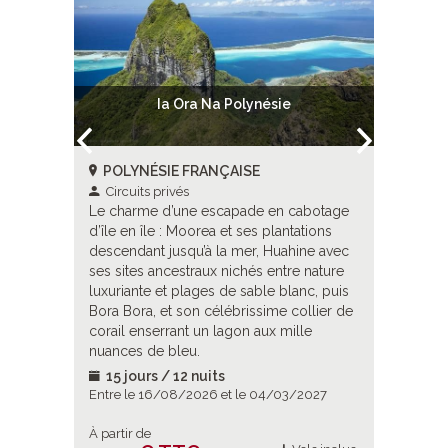
uises
Ia Ora Na Polynésie
Ia Ora 
POLYNÉSIE FRANÇAISE
POLYN
Circuits privés
Circuit
abotage
Le charme d’une escapade en cabotage
Le charm
ations
d’île en île : Moorea et ses plantations
d’île en 
ine avec
descendant jusqu’à la mer, Huahine avec
descenda
 nature
ses sites ancestraux nichés entre nature
ses sites
nc, et
luxuriante et plages de sable blanc, puis
luxuriant
ollier de
Bora Bora, et son célébrissime collier de
Bora Bora
le
corail enserrant un lagon aux mille
corail en
s
nuances de bleu.
nuances d
uku Hiva,
des plus
15 jours / 12 nuits
19 jou
ù
lagon s’é
2027
Entre le 16/08/2026 et le 04/03/2027
Entre le 
s se
vie marin
À partir de
À partir d