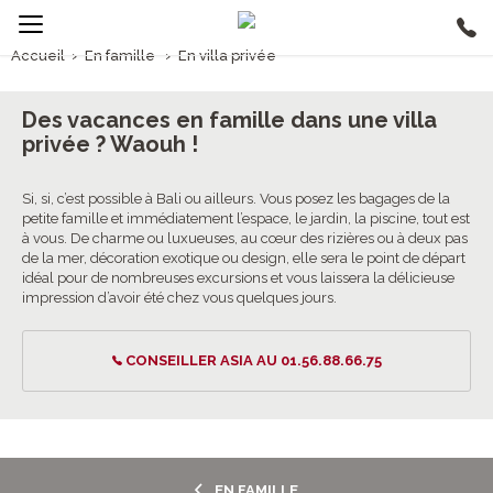
Accueil
›
En famille
›
En villa privée
En famille, En villa privée
Des vacances en famille dans une villa
privée ? Waouh !
Si, si, c’est possible à Bali ou ailleurs. Vous posez les bagages de la
petite famille et immédiatement l’espace, le jardin, la piscine, tout est
à vous. De charme ou luxueuses, au cœur des rizières ou à deux pas
de la mer, décoration exotique ou design, elle sera le point de départ
idéal pour de nombreuses excursions et vous laissera la délicieuse
impression d’avoir été chez vous quelques jours.
CONSEILLER ASIA AU 01.56.88.66.75
EN FAMILLE