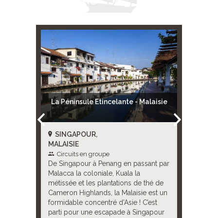
séjour
La Péninsule Etincelante - Malaisie
La Pé
e
SINGAPOUR,
SINGA
MALAISIE
MALAISI
Circuits en groupe
Circui
nt par
De Singapour à Penang en passant par
De Singa
tissée et
Malacca la coloniale, Kuala la
Malacca l
on
métissée et les plantations de thé de
les plan
rmidable
Cameron Highlands, la Malaisie est un
Highlands
ur une
formidable concentré d’Asie ! C’est
concentré
age dans
parti pour une escapade à Singapour
escapade