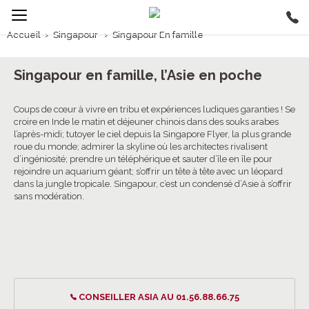
Accueil
›
Singapour
›
Singapour En famille
1/5
Singapour En famille
Singapour en famille, l’Asie en poche
Coups de cœur à vivre en tribu et expériences ludiques garanties ! Se
croire en Inde le matin et déjeuner chinois dans des souks arabes
l’après-midi; tutoyer le ciel depuis la Singapore Flyer, la plus grande
roue du monde; admirer la skyline où les architectes rivalisent
d’ingéniosité; prendre un téléphérique et sauter d’île en île pour
rejoindre un aquarium géant; s’offrir un tête à tête avec un léopard
dans la jungle tropicale. Singapour, c’est un condensé d’Asie à s’offrir
sans modération.
CONSEILLER ASIA AU 01.56.88.66.75