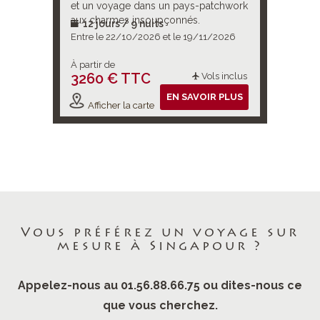
et un voyage dans un pays-patchwork
un pays-
 séjour
aux charmes insoupçonnés.
insoupço
12 jours / 9 nuits
15 jou
en Mer d
2026
Entre le 22/10/2026 et le 19/11/2026
Entre le 
À partir de
À partir d
3260 € TTC
3650 
ols inclus
Vols inclus
IR PLUS
EN SAVOIR PLUS
Afficher la carte
Affiche
Vous préférez un voyage sur
mesure à Singapour ?
Appelez-nous au 01.56.88.66.75 ou dites-nous ce
que vous cherchez.