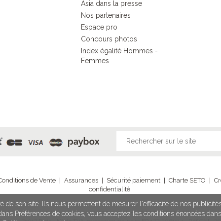
Asia dans la presse
Nos partenaires
Espace pro
Concours photos
Index égalité Hommes -
Femmes
Conditions de Vente
|
Assurances
|
Sécurité paiement
|
Charte SETO
|
Cr
confidentialité
é de son site. Ils nous permettent de mesurer l'efficacité de nos publicit
illy Sur Seine - SAS au capital de 1 020 980,96 € - IM 075100203 délivrée par Ato
n dans Préférences de cookies, vous acceptez les conditions énoncées dan