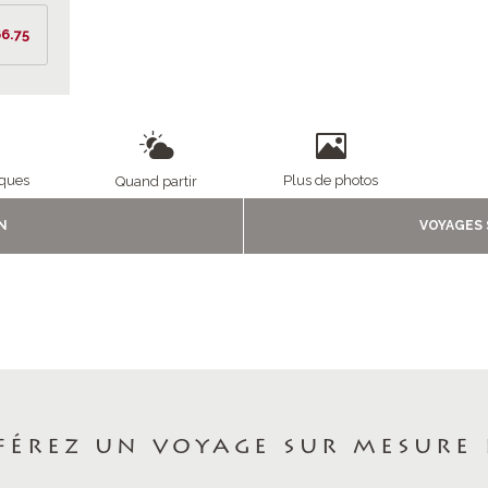
6.75
1/5
iques
Plus de photos
Quand partir
N
VOYAGES
férez un voyage sur mesure 