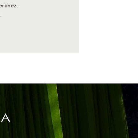
erchez.
!
IA