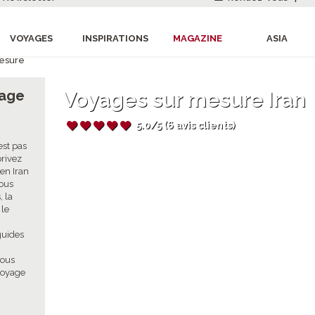
VOYAGES
INSPIRATIONS
MAGAZINE
ASIA
esure
yage
Voyages sur mesure Iran
5.0/5 (6 avis clients)
est pas
rivez
en Iran
vous
, la
 le
guides
nous
voyage