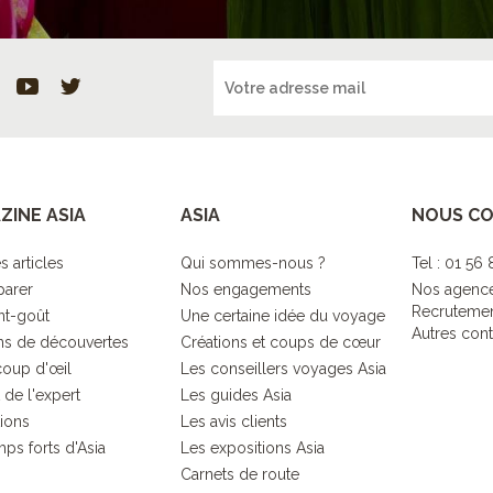
ZINE ASIA
ASIA
NOUS C
s articles
Qui sommes-nous ?
Tel : 01 56
parer
Nos engagements
Nos agenc
Recruteme
nt-goût
Une certaine idée du voyage
Autres cont
s de découvertes
Créations et coups de cœur
coup d'œil
Les conseillers voyages Asia
 de l'expert
Les guides Asia
tions
Les avis clients
ps forts d'Asia
Les expositions Asia
Carnets de route