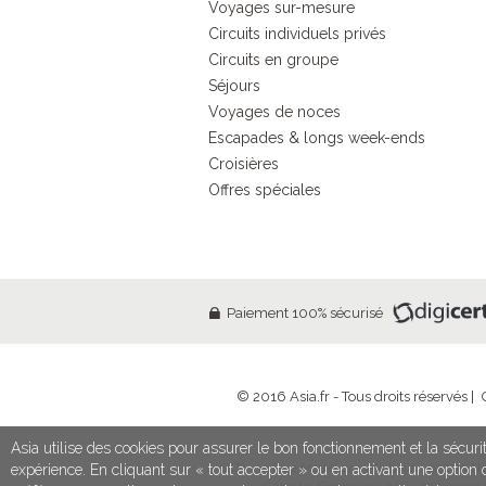
Voyages sur-mesure
Circuits individuels privés
Circuits en groupe
Séjours
Voyages de noces
Escapades & longs week-ends
Croisières
Offres spéciales
Paiement 100% sécurisé
© 2016 Asia.fr - Tous droits réservés |
Asia utilise des cookies pour assurer le bon fonctionnement et la sécurit
SETI - 13 Rue Madeleine Michelis - 92200 Neu
expérience. En cliquant sur « tout accepter » ou en activant une optio