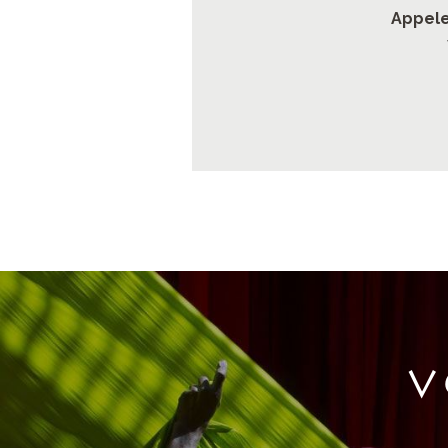
Appele
V