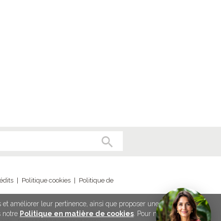
édits
|
Politique cookies
|
Politique de
és et améliorer leur pertinence, ainsi que proposer une meilleure
ut France - 79-81 rue de Clichy - 75009 Paris
s notre
Politique en matière de cookies
. Pour modifier vos