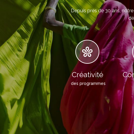
Depuis près de 30 ans, notre 
dé
Créativité
Con
des programmes