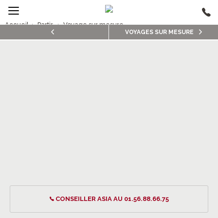
Accueil
›
Partir
›
Voyage sur mesure
VOYAGES SUR MESURE
Voyages sur mesure
CONSEILLER ASIA AU 01.56.88.66.75