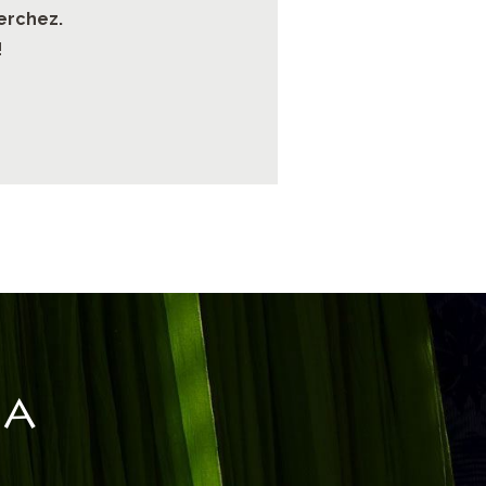
erchez.
!
IA