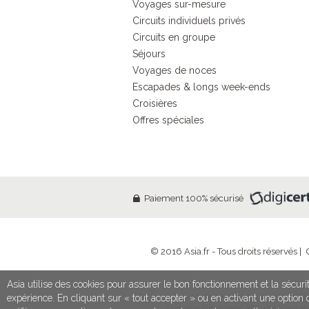
Voyages sur-mesure
Circuits individuels privés
Circuits en groupe
Séjours
Voyages de noces
Escapades & longs week-ends
Croisières
Offres spéciales
Paiement 100% sécurisé
© 2016 Asia.fr - Tous droits réservés |
Asia utilise des cookies pour assurer le bon fonctionnement et la sécurit
SETI - 13 Rue Madeleine Michelis - 92200 Neu
expérience. En cliquant sur « tout accepter » ou en activant une optio
Garantie Financière: APS - 15 avenue