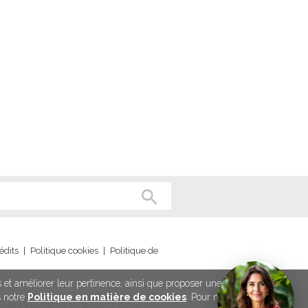
édits
|
Politique cookies
|
Politique de
és et améliorer leur pertinence, ainsi que proposer une meilleure
ut France - 79-81 rue de Clichy - 75009 Paris
s notre
Politique en matière de cookies
. Pour modifier vos
2361 - Réalisé par Advences et Kernix