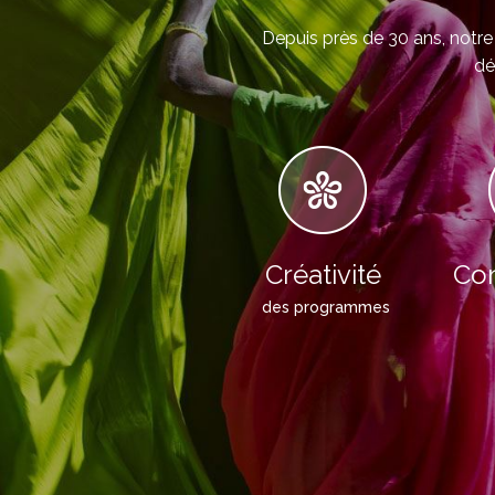
Depuis près de 30 ans, notre 
dé
Créativité
Con
des programmes