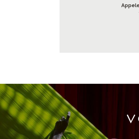
Appele
V