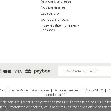
Asia dans la presse
Nos partenaires
Espace pro
Concours photos
Index égalité Hommes -
Femmes
Conditions de Vente
|
Assurances
|
Sécurité paiement
|
Charte SETO
|
Cr
confidentialité
é de son site. Ils nous permettent de mesurer l'efficacité de nos publicit
illy Sur Seine - SAS au capital de 1 020 980,96 € - IM 075100203 délivrée par Ato
n dans Préférences de cookies, vous acceptez les conditions énoncées dan
 Carnot - 75017 Paris - N° de TVA intracommunautaire FR 17712061514 - Réf CNIL 70