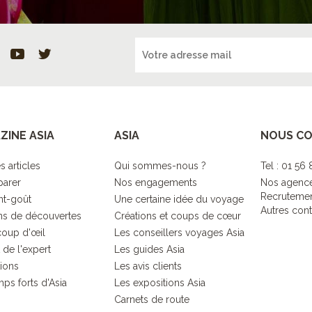
ZINE ASIA
ASIA
NOUS C
s articles
Qui sommes-nous ?
Tel : 01 56
parer
Nos engagements
Nos agenc
Recruteme
nt-goût
Une certaine idée du voyage
Autres cont
s de découvertes
Créations et coups de cœur
coup d'œil
Les conseillers voyages Asia
 de l'expert
Les guides Asia
tions
Les avis clients
ps forts d'Asia
Les expositions Asia
Carnets de route