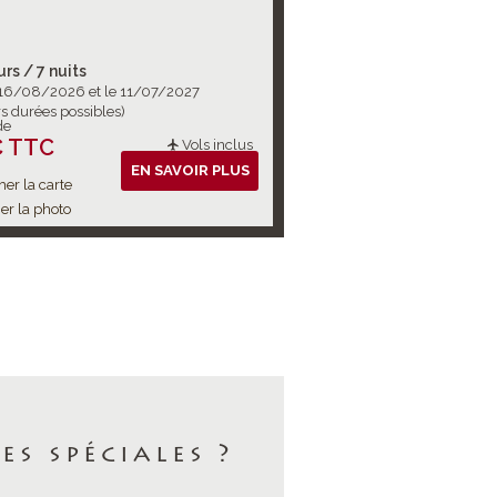
urs / 7 nuits
 16/08/2026 et le 11/07/2027
rs durées possibles)
de
€ TTC
Vols inclus
EN SAVOIR PLUS
her la carte
er la photo
s spéciales ?