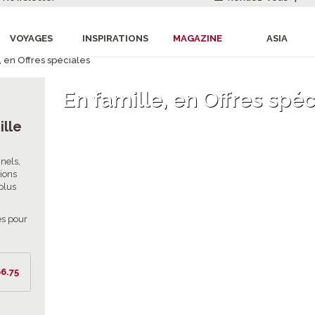
VOYAGES
INSPIRATIONS
MAGAZINE
ASIA
, en Offres spéciales
En famille, en Offres spéc
ille
nels,
sions
 plus
es pour
6.75