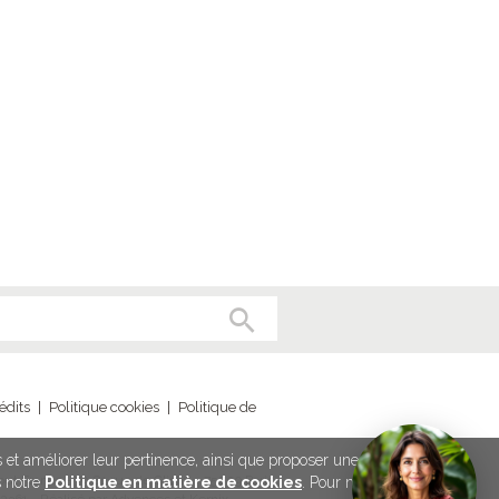
édits
|
Politique cookies
|
Politique de
és et améliorer leur pertinence, ainsi que proposer une meilleure
ut France - 79-81 rue de Clichy - 75009 Paris
s notre
Politique en matière de cookies
. Pour modifier vos