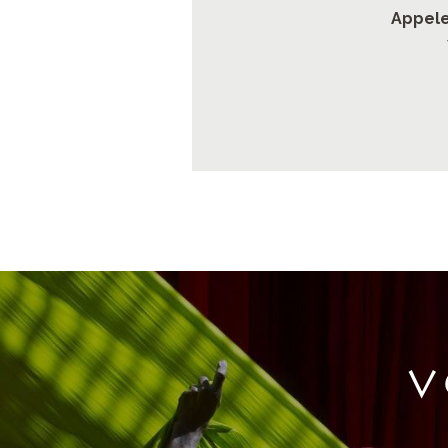
Appele
V