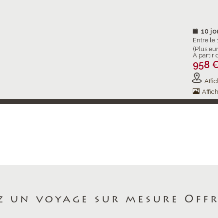
10 jo
Entre le
(Plusieu
À partir 
958 
Affic
Affich
z un voyage sur mesure Offre