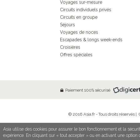
Voyages sur-mesure
Circuits individuels privés
Circuits en groupe
Séjours
Voyages de noces
Escapades & longs week-ends
Croisières
Offres spéciales
Paiement 100% sécurisé
© 2016 Asia.fr - Tous droits réservés |
Asia utilise des cookies pour assurer le bon fonctionnement et la sécurit
SETI - 13 Rue Madeleine Michelis - 92200 Neu
expérience. En cliquant sur « tout accepter » ou en activant une optio