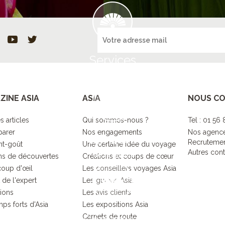
Services
à destination
ZINE ASIA
ASIA
NOUS C
s articles
Qui sommes-nous ?
Tel : 01 56
parer
Nos engagements
Nos agenc
Contrôle
Recruteme
nt-goût
Une certaine idée du voyage
Autres cont
de la qualité
s de découvertes
Créations et coups de cœur
coup d'œil
Les conseillers voyages Asia
 de l'expert
Les guides Asia
tions
Les avis clients
ps forts d'Asia
Les expositions Asia
Carnets de route
Démarche