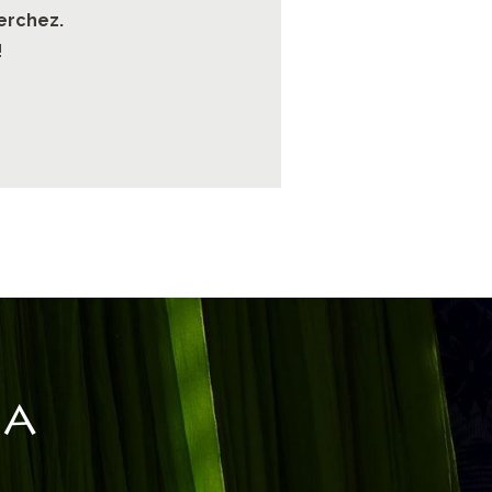
erchez.
!
IA