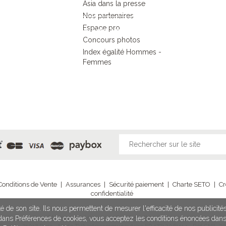
Asia dans la presse
responsable
Nos partenaires
Espace pro
DECOUVRIR L’ESPRIT ASIA
Concours photos
Index égalité Hommes -
Femmes
Conditions de Vente
|
Assurances
|
Sécurité paiement
|
Charte SETO
|
Cr
confidentialité
é de son site. Ils nous permettent de mesurer l'efficacité de nos publicit
illy Sur Seine - SAS au capital de 1 020 980,96 € - IM 075100203 délivrée par Ato
n dans Préférences de cookies, vous acceptez les conditions énoncées dan