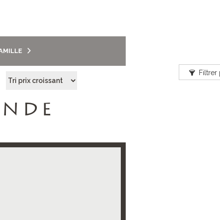
FAMILLE
Filtrer
ANDE