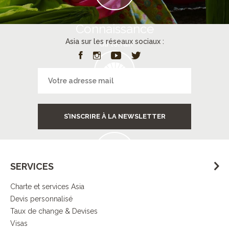
Connaissance
Asia sur les réseaux sociaux :
du terrain
Services
S’INSCRIRE À LA NEWSLETTER
à destination
SERVICES
Charte et services Asia
Contrôle
Devis personnalisé
de la qualité
Taux de change & Devises
Visas