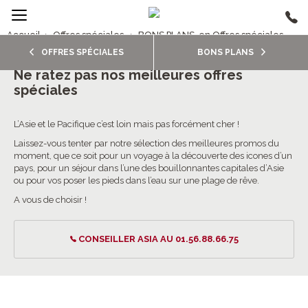
Accueil
›
Offres spéciales
›
BONS PLANS, en Offres spéciales
OFFRES SPÉCIALES
BONS PLANS
BONS PLANS, en Offres spéciales
Ne ratez pas nos meilleures offres
spéciales
L’Asie et le Pacifique c’est loin mais pas forcément cher !
Laissez-vous tenter par notre sélection des meilleures promos du
moment, que ce soit pour un voyage à la découverte des icones d’un
pays, pour un séjour dans l’une des bouillonnantes capitales d’Asie
ou pour vos poser les pieds dans l’eau sur une plage de rêve.
A vous de choisir !
CONSEILLER ASIA AU 01.56.88.66.75