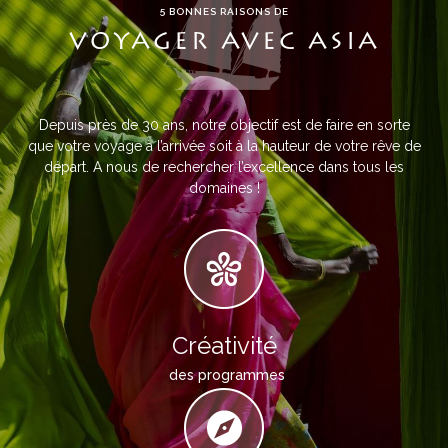
5 BONNES RAISONS DE
VOYAGER AVEC ASIA
Depuis près de 30 ans, notre objectif est de faire en sorte
que votre voyage à l’arrivée soit à la hauteur de votre rêve de
départ. A nous de rechercher l’excellence dans tous les
domaines !
Créativité
des programmes