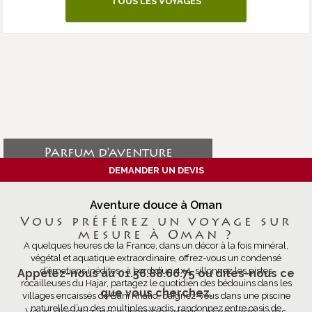
TOUS LES VOYAGES
Parfum d'aventure
DEMANDER UN DEVIS
Aventure douce à Oman
Vous préférez un voyage sur
mesure à Oman ?
A quelques heures de la France, dans un décor à la fois minéral,
végétal et aquatique extraordinaire, offrez-vous un condensé
d’émotions inédites : à bord d’un 4x4, sillonnez les pistes
Appelez-nous au 01.56.88.66.75 ou dites-nous ce
rocailleuses du Hajar, partagez le quotidien des bédouins dans les
que vous cherchez.
villages encaissés de Bani Khalid, baignez-vous dans une piscine
naturelle d’un des multiples wadis, randonnez entre oasis de