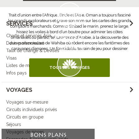
Trait d’union entre l’Afrique, l’Inde et l’Asie, Oman a toujours fasciné
les grands explorateurs et gravé son nom sur les cartes des grands
SERVICES
comptoirs marchands. Comme Sinbad le marin, prenez le large,
hissez les voiles à bord d’un boutre pour admirer les côtes
Charte et services Asia
Contrôle
omanaises ou partez, tel Lawrence d’Arabie, à la découverte des
Devis personnalisé
dunes silencieuses de Wahiba où rôdent encore les fantômes des
de la qualité
caravanes d’encens. Un formidable terrain de jeu pour dessiner
Taux de change & Devises
votre prochaine expédition.
Visas
Listes de mariage
TOUS LES VOYAGES
Infos pays
Démarche
VOYAGES
responsable
Voyages sur-mesure
Circuits individuels privés
DECOUVRIR L’ESPRIT ASIA
Circuits en groupe
Séjours
Voyages de noces
BONS PLANS