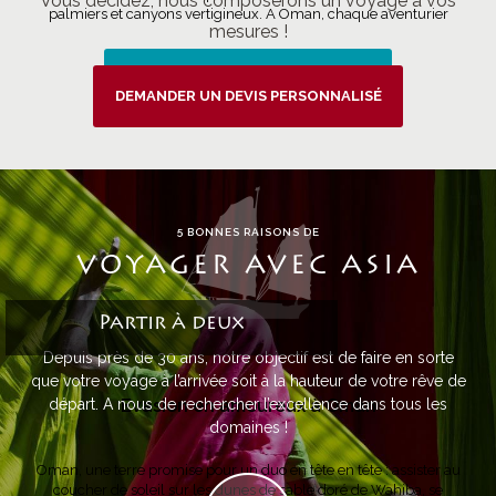
Vous décidez, nous composerons un voyage à vos
palmiers et canyons vertigineux. A Oman, chaque aventurier
mesures !
trouvera son terrain de jeu entre montagne, mer et désert.
TOUS LES VOYAGES
DEMANDER UN DEVIS PERSONNALISÉ
5 BONNES RAISONS DE
VOYAGER AVEC ASIA
Partir à deux
Depuis près de 30 ans, notre objectif est de faire en sorte
que votre voyage à l’arrivée soit à la hauteur de votre rêve de
départ. A nous de rechercher l’excellence dans tous les
Evasion en amoureux à Oman
domaines !
Oman, une terre promise pour un duo en tête en tête : assister au
coucher de soleil sur les dunes de sable doré de Wahiba, se