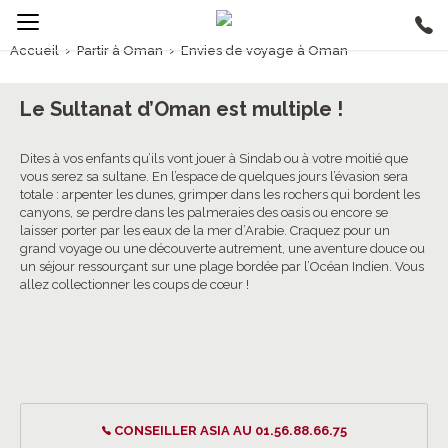
Accueil
›
Partir à Oman
›
Envies de voyage à Oman
1/5
Envies de voyage à Oman
Le Sultanat d’Oman est multiple !
4.5/5 (78 avis clients)
Dites à vos enfants qu’ils vont jouer à Sindab ou à votre moitié que
vous serez sa sultane. En l’espace de quelques jours l’évasion sera
totale : arpenter les dunes, grimper dans les rochers qui bordent les
canyons, se perdre dans les palmeraies des oasis ou encore se
laisser porter par les eaux de la mer d’Arabie. Craquez pour un
grand voyage ou une découverte autrement, une aventure douce ou
un séjour ressourçant sur une plage bordée par l’Océan Indien. Vous
allez collectionner les coups de cœur !
CONSEILLER ASIA AU 01.56.88.66.75