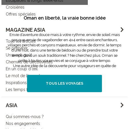
Escapades & longs week-ends
Croisières
Offres spéciales
Oman en liberté, la vraie bonne idée
MAGAZINE ASIA
Envie d’aventure douce mais à votre rythme, envie de soleil mais
pas que, envie de vagabonder en 4x4 entre oasis enchanteurs,
Tous les articles
villages perchés et canyons majestueux, envie de dormir, le temps
Se préparer
d’une nuit, dans une tente de bédouin ou de prendre tout votre
Un avant-goût
temps dans un souk traditionnel ? Ne cherchez plus. Oman se
prête à toutes vos envies et se conjugue à votre tempo.
Chemins de découvertes
Une autre idée de la découverte pour voyageurs en quête de
En un coup d'œil
liberté et de bons plans.
Le mot de l'expert
Inspirations
TOUS LES VOYAGES
Les temps forts d'Asia
ASIA
Qui sommes-nous ?
Nos engagements