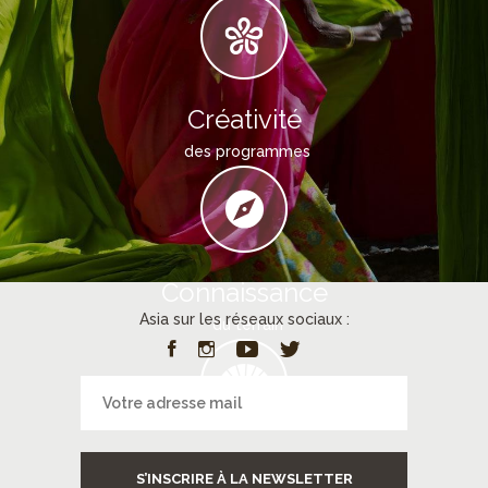
Créativité
des programmes
Connaissance
Asia sur les réseaux sociaux :
du terrain
Services
S’INSCRIRE À LA NEWSLETTER