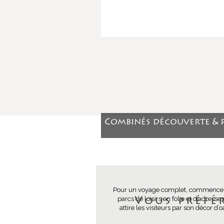
Combinés découverte & 
Pour un voyage complet, commencez par
parcs de loisirs en folie et d’adress
Vous préfé
attire les visiteurs par son décor d