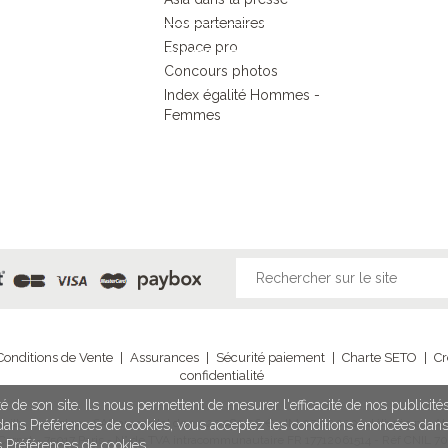
responsable
Nos partenaires
Espace pro
DECOUVRIR L’ESPRIT ASIA
Concours photos
Index égalité Hommes -
Femmes
Conditions de Vente
|
Assurances
|
Sécurité paiement
|
Charte SETO
|
Cr
confidentialité
é de son site. Ils nous permettent de mesurer l'efficacité de nos publicit
illy Sur Seine - SAS au capital de 1 020 980,96 € - IM 075100203 délivrée par Ato
n dans Préférences de cookies, vous acceptez les conditions énoncées dan
 Carnot - 75017 Paris - N° de TVA intracommunautaire FR 17712061514 - Réf CNIL 70
s Préférences de cookies.