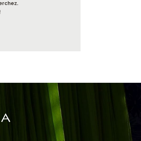
erchez.
!
IA