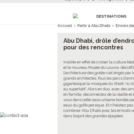
DESTINATIONS
Accueil
›
Partir à Abu Dhabi
›
Envies d
Abu Dhabi, drôle d’endro
pour des rencontres
Insolite en effet de croiser la culture bé
et le nouveau Musée du Louvre, décoiff
l’architecture des gratte-ciel érigés par 
grands architectes, fous les parcs d’ani
gigantesque la mosquée du Sheik ! Ici to
au superlatif. Alors en duo, avec des am
en famille, déconnectez de la réalité et 
vous dans cette oasis urbaine bordée pa
eaux du golfe persique. Et n’hésitez pas
combiner Abu Dhabi avec les émirats vo
dans l’esprit des grandes épopées.