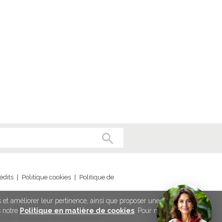
édits
|
Politique cookies
|
Politique de
és et améliorer leur pertinence, ainsi que proposer une meilleure
ut France - 79-81 rue de Clichy - 75009 Paris
s notre
Politique en matière de cookies
. Pour modifier vos
2361 - Réalisé par Advences et Kernix