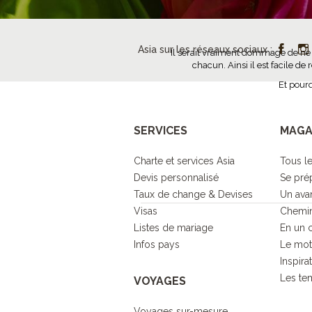
Asia sur les réseaux sociaux :
Il serait vraiment dommage de ne 
chacun. Ainsi il est facile de
Et pourq
SERVICES
MAGA
Charte et services Asia
Tous le
Devis personnalisé
Se pré
Taux de change & Devises
Un ava
Visas
Chemin
Listes de mariage
En un 
Infos pays
Le mot
Inspira
Les tem
VOYAGES
Voyages sur-mesure