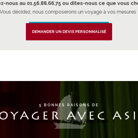
z-nous au 01.56.88.66.75 ou dites-nous ce que vous ch
Vous décidez, nous composerons un voyage à vos mesures 
TOUS LES VOYAGES
DEMANDER UN DEVIS PERSONNALISÉ
5 BONNES RAISONS DE
OYAGER AVEC AS
S’émerveiller à deux à Abu Dhabi