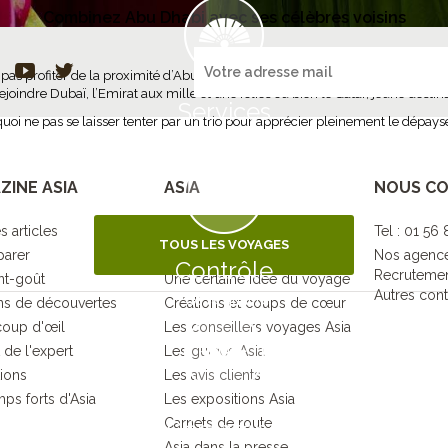
Combinez Abu Dhabi avec ses célèbres voisins
pas profiter de la proximité d’Abu Dhabi avec les Emirats voisins pour décou
 rejoindre Dubaï, l’Emirat aux mille et une folies ou bien le Qatar, jeune desti
Services
uoi ne pas se laisser tenter par un trio pour apprécier pleinement le dépa
à destination
ZINE ASIA
ASIA
NOUS C
s articles
Qui sommes-nous ?
Tel : 01 56
TOUS LES VOYAGES
parer
Nos engagements
Nos agenc
Contrôle
Recruteme
nt-goût
Une certaine idée du voyage
Autres cont
de la qualité
s de découvertes
Créations et coups de cœur
coup d'œil
Les conseillers voyages Asia
 de l'expert
Les guides Asia
tions
Les avis clients
ps forts d'Asia
Les expositions Asia
Carnets de route
Démarche
Asia dans la presse