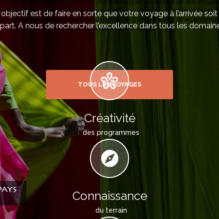
e à part entière et faire le choix d’une échappée en duo est un bon moyen
u pôle de loisirs, cet Emirat spectaculaire ne se limite pourtant pas à la ville
objectif est de faire en sorte que votre voyage à l’arrivée soit
our une balade romantique dans la palmeraie. Et le soir venu, dinez en amou
part. A nous de rechercher l’excellence dans tous les domaine
imprenable sur la ville éclairée !
TOUS LES VOYAGES
Créativité
des programmes
pays
Connaissance
du terrain