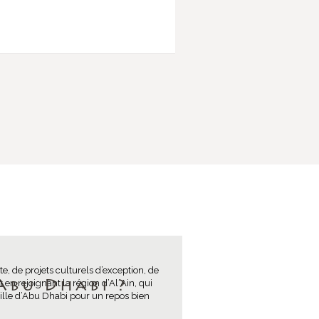
, de projets culturels d’exception, de
 en rejoignant la région d’Al Ain, qui
Abu Dhabi ?
 ville d’Abu Dhabi pour un repos bien