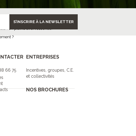
S’INSCRIRE À LA NEWSLETTER
vrir et comparer les merveilles de
nation en pleine effervescence.
ysement ?
ONTACTER
ENTREPRISES
 88 66 75
Incentives, groupes, C.E.
et collectivités
es
nt
NOS BROCHURES
acts