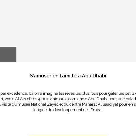
S’amuser en famille à Abu Dhabi
 par excellence. Ici, on a imaginé les rêves les plus fous pour gâter les peti
i, zoo d’Al Ain et ses 4 000 animaux, corniche d’Abu Dhabi pour une balade 
e, visite du musée National Zayed et du centre Manarat Al Saadiyat pour en sa
l’origine du développement de l’Emirat.