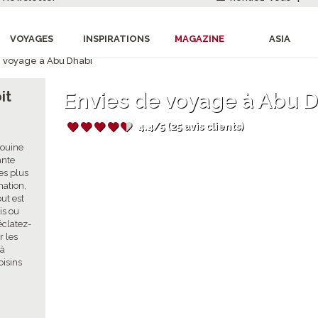
VOYAGES
INSPIRATIONS
MAGAZINE
ASIA
e voyage à Abu Dhabi
it
Envies de voyage à Abu 
4.4/5 (25 avis clients)
douine
ante
les plus
mation,
ut est
is ou
éclatez-
r les
 à
isins