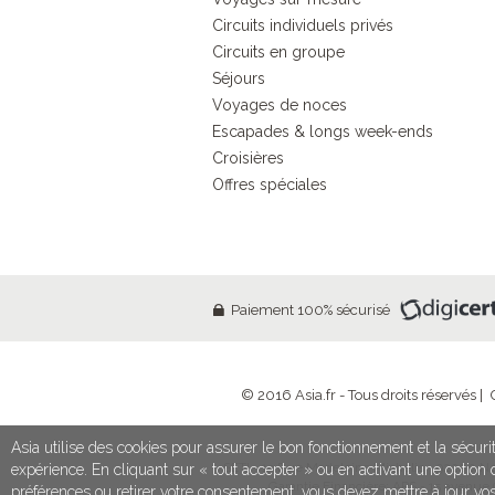
Circuits individuels privés
Circuits en groupe
Séjours
Voyages de noces
Escapades & longs week-ends
Croisières
Offres spéciales
Paiement 100% sécurisé
© 2016 Asia.fr - Tous droits réservés |
Asia utilise des cookies pour assurer le bon fonctionnement et la sécurit
SETI - 13 Rue Madeleine Michelis - 92200 Neu
expérience. En cliquant sur « tout accepter » ou en activant une optio
Garantie Financière: APS - 15 avenue
préférences ou retirer votre consentement, vous devez mettre à jour vo