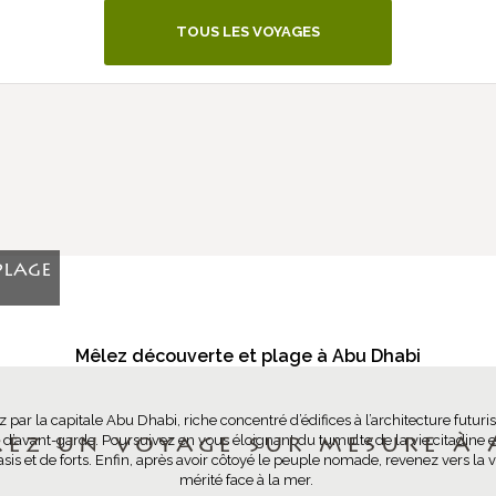
TOUS LES VOYAGES
plage
Mêlez découverte et plage à Abu Dhabi
 la capitale Abu Dhabi, riche concentré d’édifices à l’architecture futuriste
es d’avant-garde. Poursuivez en vous éloignant du tumulte de la vie citadine et
rez un voyage sur mesure à 
’oasis et de forts. Enfin, après avoir côtoyé le peuple nomade, revenez vers la
mérité face à la mer.