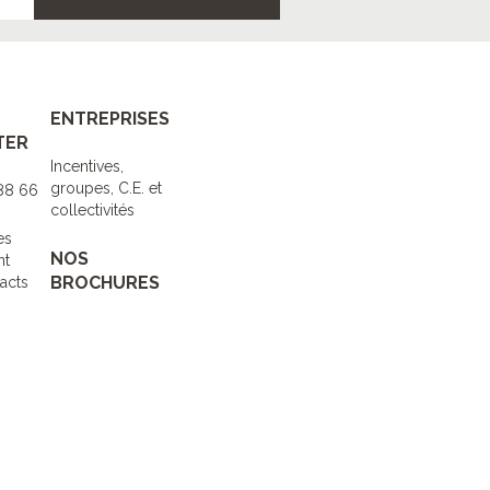
ENTREPRISES
TER
Incentives,
groupes, C.E. et
 88 66
collectivités
es
NOS
nt
BROCHURES
acts