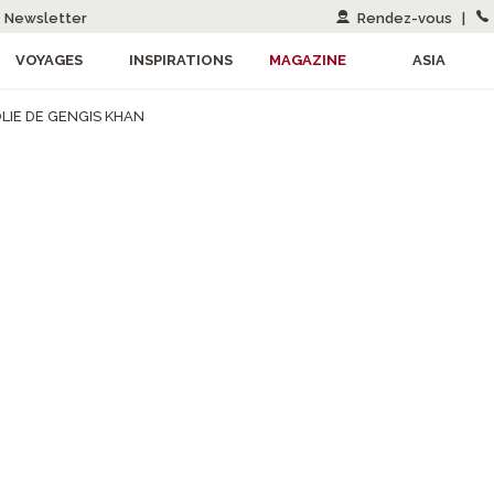
Newsletter
Rendez-vous
|
VOYAGES
INSPIRATIONS
MAGAZINE
ASIA
IE DE GENGIS KHAN
CARNET DE ROUTE
NGOLIE DE GENGI
Photographiée par Tuul et Bruno Morandi