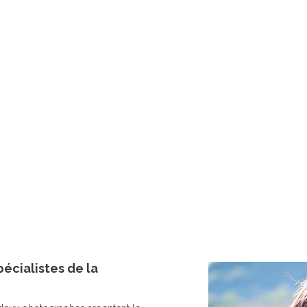
mense territoire, ils livrent dans leur nouveau livre des im
x les plus éloignés et proposent un retour sur cette stupéfiante 
> Des photographes spécialistes de la Mongolie
> La Mongolie de Gengis Khan
> Un livre exceptionnel à commander
écialistes de la