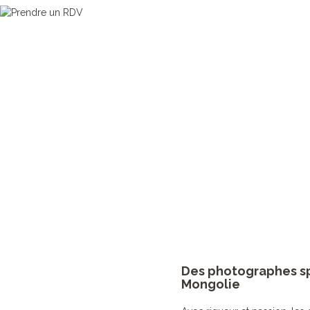
Spécialistes reconnus de cet im
les lieu
Des photographes sp
Mongolie