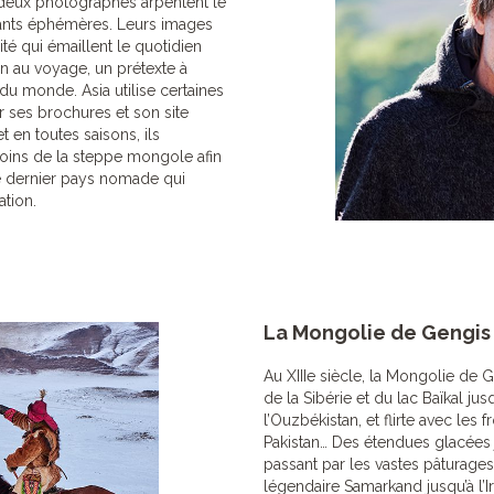
 deux photographes arpentent le
tants éphémères. Leurs images
té qui émaillent le quotidien
ion au voyage, un prétexte à
 du monde. Asia utilise certaines
r ses brochures et son site
t en toutes saisons, ils
oins de la steppe mongole afin
e dernier pays nomade qui
ation.
La Mongolie de Gengis
Au XIIIe siècle, la Mongolie de 
de la Sibérie et du lac Baïkal jus
l’Ouzbékistan, et flirte avec les f
Pakistan… Des étendues glacées 
passant par les vastes pâturage
légendaire Samarkand jusqu’à l’I