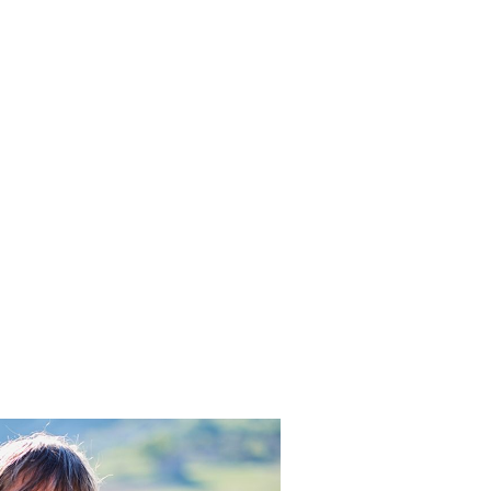
ages somptueuses collectées dans
histoire.