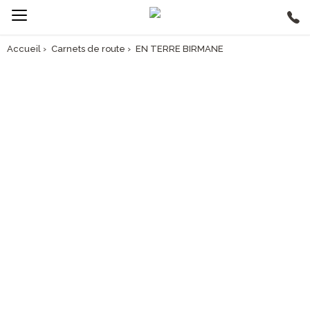
Accueil
›
Carnets de route
›
EN TERRE BIRMANE
CARNET DE ROUTE
EN TERRE BIRMANE
Explorez ce monde singulier rempli de trésors qu’est la Birmanie et
partagez le quotidien, imprégné par le bouddhisme, des Birmans.