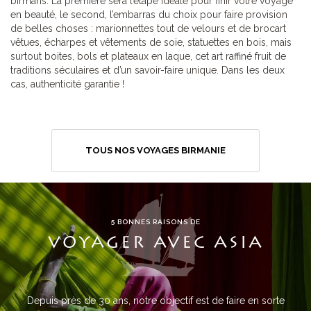
birmans. La première sera l’étape idéale pour finir votre voyage
en beauté, le second, l’embarras du choix pour faire provision
de belles choses : marionnettes tout de velours et de brocart
vêtues, écharpes et vêtements de soie, statuettes en bois, mais
surtout boites, bols et plateaux en laque, cet art raffiné fruit de
traditions séculaires et d’un savoir-faire unique. Dans les deux
cas, authenticité garantie !
TOUS NOS VOYAGES BIRMANIE
5 BONNES RAISONS DE
VOYAGER AVEC ASIA
Depuis près de 30 ans, notre objectif est de faire en sorte