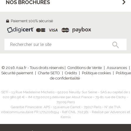
NOS BROCHURES
Paiement 100% sécurisé
© 2016 Asia.fr - Tous droits réservés |
Conditions de Vente
|
Assurances
|
Sécurité paiement
|
Charte SETO
|
Crédits
|
Politique cookies
|
Politique
de confidentialité
SETI - 13 Rue Madeleine Michelis - 92200 Neuilly Sur Seine - SAS au capital de 1
020 980,96 € - IM 075100203 délivrée par Atout France - 79-81 rue de Clichy -
75009 Paris
Garantie Financière: APS - 15 avenue Carnot - 75017 Paris - N° de TVA
intracommunautaire FR 17712061514 - Réf CNIL 702361 - Réalisé par Advences et
Kernix